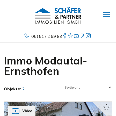
06151 / 2 69 83
Immo Modautal-
Ernsthofen
Objekte:
2
Video