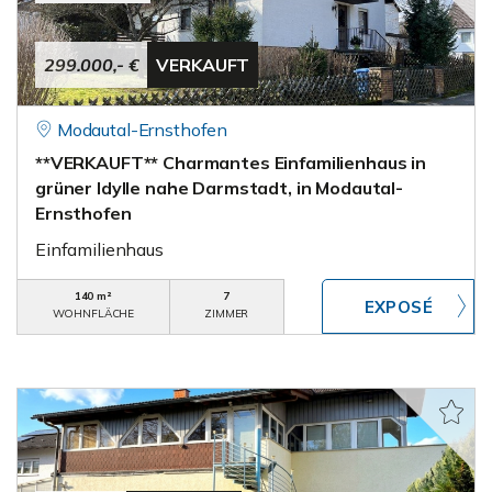
299.000,- €
VERKAUFT
Modautal-Ernsthofen
**VERKAUFT** Charmantes Einfamilienhaus in
grüner Idylle nahe Darmstadt, in Modautal-
Ernsthofen
Einfamilienhaus
140 m²
7
WOHNFLÄCHE
ZIMMER