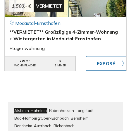
1.500,- €
VERMIETET
Modautal-Ernsthofen
**VERMIETET** Großzügige 4-Zimmer-Wohnung
+ Wintergarten in Modautal-Ernsthofen
Etagenwohnung
190 m²
5
WOHNFLÄCHE
ZIMMER
Alsbach-Hähnlein
Babenhausen-Langstadt
Bad-Homburg/Ober-Eschbach
Bensheim
Bensheim-Auerbach
Bickenbach