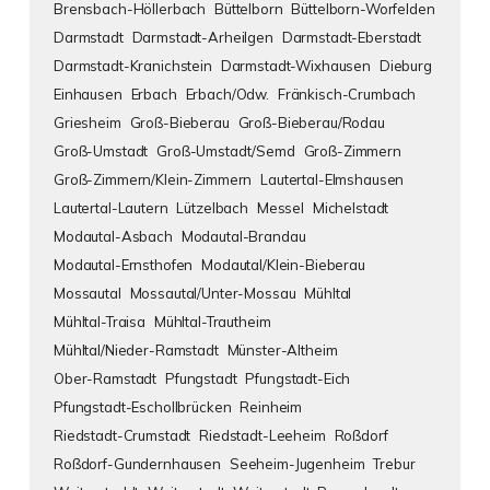
Brensbach-Höllerbach
Büttelborn
Büttelborn-Worfelden
Darmstadt
Darmstadt-Arheilgen
Darmstadt-Eberstadt
Darmstadt-Kranichstein
Darmstadt-Wixhausen
Dieburg
Einhausen
Erbach
Erbach/Odw.
Fränkisch-Crumbach
Griesheim
Groß-Bieberau
Groß-Bieberau/Rodau
Groß-Umstadt
Groß-Umstadt/Semd
Groß-Zimmern
Groß-Zimmern/Klein-Zimmern
Lautertal-Elmshausen
Lautertal-Lautern
Lützelbach
Messel
Michelstadt
Modautal-Asbach
Modautal-Brandau
Modautal-Ernsthofen
Modautal/Klein-Bieberau
Mossautal
Mossautal/Unter-Mossau
Mühltal
Mühltal-Traisa
Mühltal-Trautheim
Mühltal/Nieder-Ramstadt
Münster-Altheim
Ober-Ramstadt
Pfungstadt
Pfungstadt-Eich
Pfungstadt-Eschollbrücken
Reinheim
Riedstadt-Crumstadt
Riedstadt-Leeheim
Roßdorf
Roßdorf-Gundernhausen
Seeheim-Jugenheim
Trebur