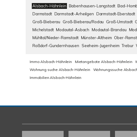
Alsbach-Hähnlein
Babenhausen-Langstadt
Bad-Homb
Darmstadt
Darmstadt-Arheilgen
Darmstadt-Eberstadt
Groß-Bieberau
Groß-Bieberau/Rodau
Groß-Umstadt
Michelstadt
Modautal-Asbach
Modautal-Brandau
Mod
Mühltal/Nieder-Ramstadt
Münster-Altheim
Ober-Ramst
Roßdorf-Gundernhausen
Seeheim-Jugenheim
Trebur
Immo Alsbach-Hähnlein
Mietangebote Alsbach-Hähnlein
Wohnung suche Alsbach-Hähnlein
Wohnungssuche Alsbach
Immobilien Alsbach-Hähnlein