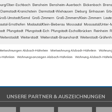
urg/Ober-Eschbach
Bensheim
Bensheim-Auerbach
Bickenbach
Brens
Darmstadt-Kranichstein
Darmstadt-Wixhausen
Dieburg
Einhausen
Erb
Groß-Umstadt/Semd
Groß-Zimmern
Groß-Zimmern/Klein-Zimmern
Laute
autal-Ernsthofen
Modautal/Klein-Bieberau
Mossautal
Mossautal/Unter-
adt
Pfungstadt
Pfungstadt-Eich
Pfungstadt-Eschollbrücken
Reinheim
R
Weiterstaddt
Weiterstadt
Weiterstadt-Braunshardt
Weiterstadt-Gräfen
Mietwohnungen Alsbach-Hähnlein
Mietwohnung Alsbach-Hähnlein
Wohnung
-Hähnlein
Wohnungsanzeigen Alsbach-Hähnlein
Wohnung Alsbach-Hähnle
UNSERE PARTNER & AUSZEICHNUNGEN