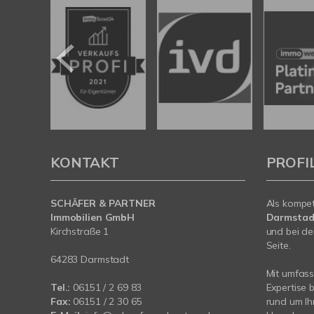
KONTAKT
PROFI
SCHÄFER & PARTNER
Als kompe
Immobilien GmbH
Darmstad
Kirchstraße 1
und bei de
Seite.
64283 Darmstadt
Mit umfas
Tel.:
06151 / 2 69 83
Expertise 
Fax:
06151 / 2 30 65
rund um Ih