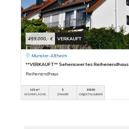
459.000,- €
VERKAUFT
Münster-Altheim
**VERKAUFT** Sehenswertes Reihenendhaus m
Reihenendhaus
125 m²
5
30100
WOHNFLÄCHE
ZIMMER
OBJEKTNUMMER