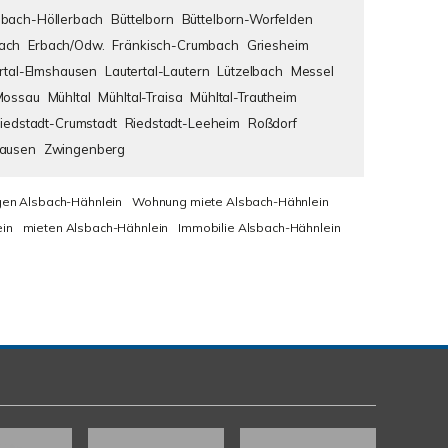
bach-Höllerbach
Büttelborn
Büttelborn-Worfelden
ach
Erbach/Odw.
Fränkisch-Crumbach
Griesheim
rtal-Elmshausen
Lautertal-Lautern
Lützelbach
Messel
Mossau
Mühltal
Mühltal-Traisa
Mühltal-Trautheim
iedstadt-Crumstadt
Riedstadt-Leeheim
Roßdorf
hausen
Zwingenberg
en Alsbach-Hähnlein
Wohnung miete Alsbach-Hähnlein
in
mieten Alsbach-Hähnlein
Immobilie Alsbach-Hähnlein