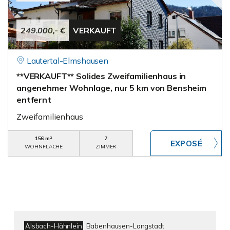
249.000,- €
VERKAUFT
Lautertal-Elmshausen
**VERKAUFT** Solides Zweifamilienhaus in
angenehmer Wohnlage, nur 5 km von Bensheim
entfernt
Zweifamilienhaus
156 m²
7
WOHNFLÄCHE
ZIMMER
Alsbach-Hähnlein
Babenhausen-Langstadt