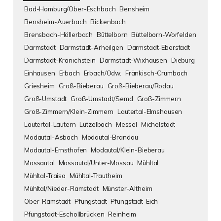
Bad-Homburg/Ober-Eschbach
Bensheim
Bensheim-Auerbach
Bickenbach
Brensbach-Höllerbach
Büttelborn
Büttelborn-Worfelden
Darmstadt
Darmstadt-Arheilgen
Darmstadt-Eberstadt
Darmstadt-Kranichstein
Darmstadt-Wixhausen
Dieburg
Einhausen
Erbach
Erbach/Odw.
Fränkisch-Crumbach
Griesheim
Groß-Bieberau
Groß-Bieberau/Rodau
Groß-Umstadt
Groß-Umstadt/Semd
Groß-Zimmern
Groß-Zimmern/Klein-Zimmern
Lautertal-Elmshausen
Lautertal-Lautern
Lützelbach
Messel
Michelstadt
Modautal-Asbach
Modautal-Brandau
Modautal-Ernsthofen
Modautal/Klein-Bieberau
Mossautal
Mossautal/Unter-Mossau
Mühltal
Mühltal-Traisa
Mühltal-Trautheim
Mühltal/Nieder-Ramstadt
Münster-Altheim
Ober-Ramstadt
Pfungstadt
Pfungstadt-Eich
Pfungstadt-Eschollbrücken
Reinheim