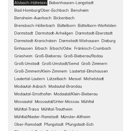
Alsbach-Hähnlein
Babenhausen-Langstadt
Bad-Homburg/Ober-Eschbach
Bensheim
Bensheim-Auerbach
Bickenbach
Brensbach-Höllerbach
Büttelborn
Büttelborn-Worfelden
Darmstadt
Darmstadt-Arheilgen
Darmstadt-Eberstadt
Darmstadt-Kranichstein
Darmstadt-Wixhausen
Dieburg
Einhausen
Erbach
Erbach/Odw.
Fränkisch-Crumbach
Griesheim
Groß-Bieberau
Groß-Bieberau/Rodau
Groß-Umstadt
Groß-Umstadt/Semd
Groß-Zimmern
Groß-Zimmern/Klein-Zimmern
Lautertal-Elmshausen
Lautertal-Lautern
Lützelbach
Messel
Michelstadt
Modautal-Asbach
Modautal-Brandau
Modautal-Ernsthofen
Modautal/Klein-Bieberau
Mossautal
Mossautal/Unter-Mossau
Mühltal
Mühltal-Traisa
Mühltal-Trautheim
Mühltal/Nieder-Ramstadt
Münster-Altheim
Ober-Ramstadt
Pfungstadt
Pfungstadt-Eich