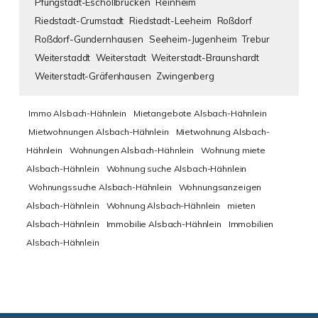
Pfungstadt-Eschollbrücken
Reinheim
Riedstadt-Crumstadt
Riedstadt-Leeheim
Roßdorf
Roßdorf-Gundernhausen
Seeheim-Jugenheim
Trebur
Weiterstaddt
Weiterstadt
Weiterstadt-Braunshardt
Weiterstadt-Gräfenhausen
Zwingenberg
Immo Alsbach-Hähnlein
Mietangebote Alsbach-Hähnlein
Mietwohnungen Alsbach-Hähnlein
Mietwohnung Alsbach-
Hähnlein
Wohnungen Alsbach-Hähnlein
Wohnung miete
Alsbach-Hähnlein
Wohnung suche Alsbach-Hähnlein
Wohnungssuche Alsbach-Hähnlein
Wohnungsanzeigen
Alsbach-Hähnlein
Wohnung Alsbach-Hähnlein
mieten
Alsbach-Hähnlein
Immobilie Alsbach-Hähnlein
Immobilien
Alsbach-Hähnlein