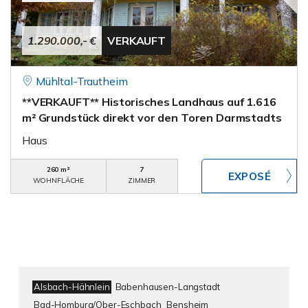
1.290.000,- €
VERKAUFT
Mühltal-Trautheim
**VERKAUFT** Historisches Landhaus auf 1.616
m² Grundstück direkt vor den Toren Darmstadts
Haus
260 m²
7
WOHNFLÄCHE
ZIMMER
Alsbach-Hähnlein
Babenhausen-Langstadt
Bad-Homburg/Ober-Eschbach
Bensheim