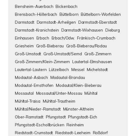
Bensheim-Auerbach
Bickenbach
Brensbach-Höllerbach
Büttelborn
Büttelborn-Worfelden
Darmstadt
Darmstadt-Arheilgen
Darmstadt-Eberstadt
Darmstadt-Kranichstein
Darmstadt-Wixhausen
Dieburg
Einhausen
Erbach
Erbach/Odw.
Fränkisch-Crumbach
Griesheim
Groß-Bieberau
Groß-Bieberau/Rodau
Groß-Umstadt
Groß-Umstadt/Semd
Groß-Zimmern
Groß-Zimmern/Klein-Zimmern
Lautertal-Elmshausen
Lautertal-Lautern
Lützelbach
Messel
Michelstadt
Modautal-Asbach
Modautal-Brandau
Modautal-Ernsthofen
Modautal/Klein-Bieberau
Mossautal
Mossautal/Unter-Mossau
Mühltal
Mühltal-Traisa
Mühltal-Trautheim
Mühltal/Nieder-Ramstadt
Münster-Altheim
Ober-Ramstadt
Pfungstadt
Pfungstadt-Eich
Pfungstadt-Eschollbrücken
Reinheim
Riedstadt-Crumstadt
Riedstadt-Leeheim
Roßdorf