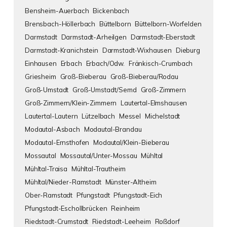
Bensheim-Auerbach
Bickenbach
Brensbach-Höllerbach
Büttelborn
Büttelborn-Worfelden
Darmstadt
Darmstadt-Arheilgen
Darmstadt-Eberstadt
Darmstadt-Kranichstein
Darmstadt-Wixhausen
Dieburg
Einhausen
Erbach
Erbach/Odw.
Fränkisch-Crumbach
Griesheim
Groß-Bieberau
Groß-Bieberau/Rodau
Groß-Umstadt
Groß-Umstadt/Semd
Groß-Zimmern
Groß-Zimmern/Klein-Zimmern
Lautertal-Elmshausen
Lautertal-Lautern
Lützelbach
Messel
Michelstadt
Modautal-Asbach
Modautal-Brandau
Modautal-Ernsthofen
Modautal/Klein-Bieberau
Mossautal
Mossautal/Unter-Mossau
Mühltal
Mühltal-Traisa
Mühltal-Trautheim
Mühltal/Nieder-Ramstadt
Münster-Altheim
Ober-Ramstadt
Pfungstadt
Pfungstadt-Eich
Pfungstadt-Eschollbrücken
Reinheim
Riedstadt-Crumstadt
Riedstadt-Leeheim
Roßdorf