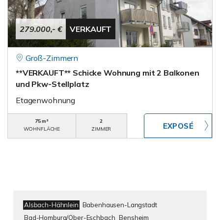
279.000,- €
VERKAUFT
Groß-Zimmern
**VERKAUFT** Schicke Wohnung mit 2 Balkonen
und Pkw-Stellplatz
Etagenwohnung
75 m²
2
WOHNFLÄCHE
ZIMMER
Alsbach-Hähnlein
Babenhausen-Langstadt
Bad-Homburg/Ober-Eschbach
Bensheim