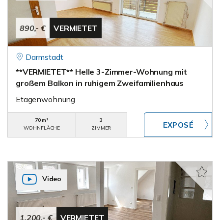
890,- €
VERMIETET
Darmstadt
**VERMIETET** Helle 3-Zimmer-Wohnung mit
großem Balkon in ruhigem Zweifamilienhaus
Etagenwohnung
70 m²
3
WOHNFLÄCHE
ZIMMER
Video
1.200,- €
VERMIETET