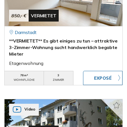
850,- €
VERMIETET
Darmstadt
**VERMIETET** Es gibt einiges zu tun – attraktive
3-Zimmer-Wohnung sucht handwerklich begabte
Mieter
Etagenwohnung
78 m²
3
WOHNFLÄCHE
ZIMMER
Video