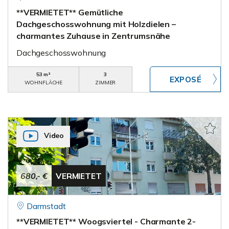
**VERMIETET** Gemütliche
Dachgeschosswohnung mit Holzdielen –
charmantes Zuhause in Zentrumsnähe
Dachgeschosswohnung
53 m²
3
WOHNFLÄCHE
ZIMMER
Video
680,- €
VERMIETET
Darmstadt
**VERMIETET** Woogsviertel - Charmante 2-