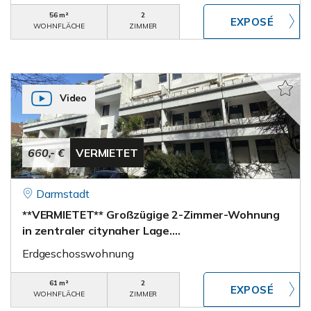
56 m²
2
WOHNFLÄCHE
ZIMMER
Video
660,- €
VERMIETET
Darmstadt
**VERMIETET** Großzügige 2-Zimmer-Wohnung
in zentraler citynaher Lage….
Erdgeschosswohnung
61 m²
2
WOHNFLÄCHE
ZIMMER