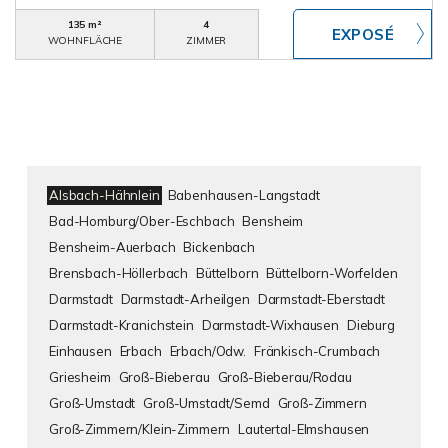
135 m²
4
WOHNFLÄCHE
ZIMMER
Alsbach-Hähnlein
Babenhausen-Langstadt
Bad-Homburg/Ober-Eschbach
Bensheim
Bensheim-Auerbach
Bickenbach
Brensbach-Höllerbach
Büttelborn
Büttelborn-Worfelden
Darmstadt
Darmstadt-Arheilgen
Darmstadt-Eberstadt
Darmstadt-Kranichstein
Darmstadt-Wixhausen
Dieburg
Einhausen
Erbach
Erbach/Odw.
Fränkisch-Crumbach
Griesheim
Groß-Bieberau
Groß-Bieberau/Rodau
Groß-Umstadt
Groß-Umstadt/Semd
Groß-Zimmern
Groß-Zimmern/Klein-Zimmern
Lautertal-Elmshausen