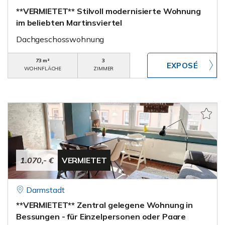
**VERMIETET** Stilvoll modernisierte Wohnung
im beliebten Martinsviertel
Dachgeschosswohnung
73 m²
3
WOHNFLÄCHE
ZIMMER
1.070,- €
VERMIETET
Darmstadt
**VERMIETET** Zentral gelegene Wohnung in
Bessungen - für Einzelpersonen oder Paare