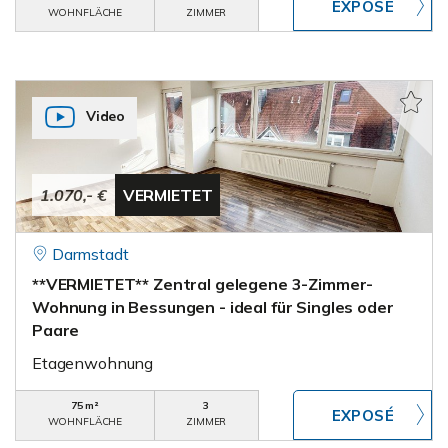
WOHNFLÄCHE
ZIMMER
Video
1.070,- €
VERMIETET
Darmstadt
**VERMIETET** Zentral gelegene 3-Zimmer-
Wohnung in Bessungen - ideal für Singles oder
Paare
Etagenwohnung
75 m²
3
WOHNFLÄCHE
ZIMMER