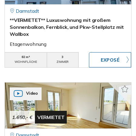
Darmstadt
**VERMIETET** Luxuswohnung mit großem
Sonnenbalkon, Fernblick, und Pkw-Stellplatz mit
Wallbox
Etagenwohnung
82 m²
3
WOHNFLÄCHE
ZIMMER
Video
1.650,- €
VERMIETET
Darmstadt