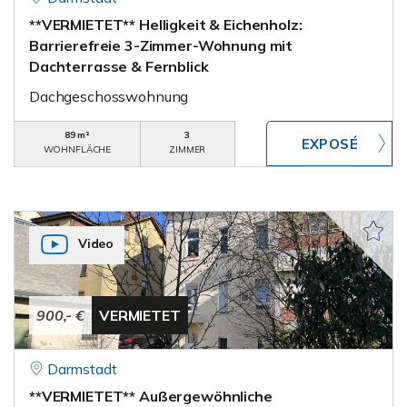
**VERMIETET** Helligkeit & Eichenholz:
Barrierefreie 3-Zimmer-Wohnung mit
Dachterrasse & Fernblick
Dachgeschosswohnung
89 m²
3
WOHNFLÄCHE
ZIMMER
Video
900,- €
VERMIETET
Darmstadt
**VERMIETET** Außergewöhnliche