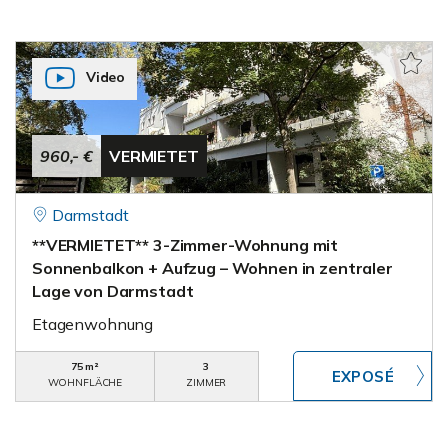
Video
960,- €
VERMIETET
Darmstadt
**VERMIETET** 3-Zimmer-Wohnung mit
Sonnenbalkon + Aufzug – Wohnen in zentraler
Lage von Darmstadt
Etagenwohnung
75 m²
3
WOHNFLÄCHE
ZIMMER