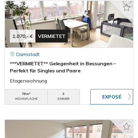
1.070,- €
VERMIETET
Darmstadt
***VERMIETET** Gelegenheit in Bessungen –
Perfekt für Singles und Paare
Etagenwohnung
78 m²
3
WOHNFLÄCHE
ZIMMER