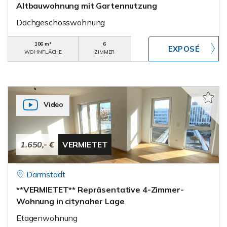
Altbauwohnung mit Gartennutzung
Dachgeschosswohnung
106 m²
6
WOHNFLÄCHE
ZIMMER
Video
1.650,- €
VERMIETET
Darmstadt
**VERMIETET** Repräsentative 4-Zimmer-
Wohnung in citynaher Lage
Etagenwohnung