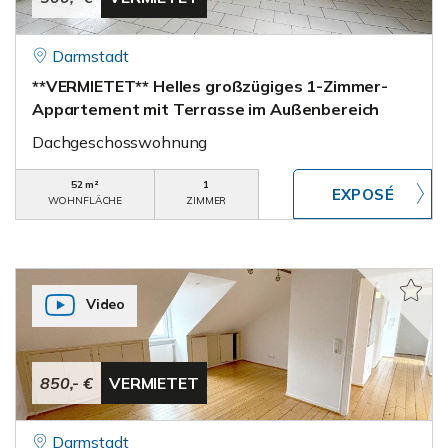
Darmstadt
**VERMIETET** Helles großzügiges 1-Zimmer-
Appartement mit Terrasse im Außenbereich
Dachgeschosswohnung
52 m²
1
WOHNFLÄCHE
ZIMMER
Video
850,- €
VERMIETET
Darmstadt