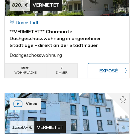
820,- €
VERMIETET
Darmstadt
**VERMIETET** Charmante
Dachgeschosswohnung in angenehmer
Stadtlage – direkt an der Stadtmauer
Dachgeschosswohnung
80 m²
3
WOHNFLÄCHE
ZIMMER
Video
1.550,- €
VERMIETET