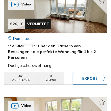
Video
820,- €
VERMIETET
Darmstadt
**VERMIETET** Über den Dächern von
Bessungen - die perfekte Wohnung für 1 bis 2
Personen
Dachgeschosswohnung
66 m²
3
WOHNFLÄCHE
ZIMMER
Video