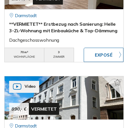
Darmstadt
**VERMIETET** Erstbezug nach Sanierung: Helle
3-Zi.-Wohnung mit Einbauküche & Top-Dämmung
Dachgeschosswohnung
70 m²
3
WOHNFLÄCHE
ZIMMER
Video
890,- €
VERMIETET
Darmstadt