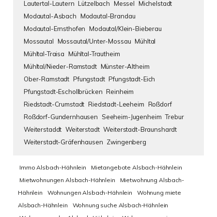
Lautertal-Lautern
Lützelbach
Messel
Michelstadt
Modautal-Asbach
Modautal-Brandau
Modautal-Ernsthofen
Modautal/Klein-Bieberau
Mossautal
Mossautal/Unter-Mossau
Mühltal
Mühltal-Traisa
Mühltal-Trautheim
Mühltal/Nieder-Ramstadt
Münster-Altheim
Ober-Ramstadt
Pfungstadt
Pfungstadt-Eich
Pfungstadt-Eschollbrücken
Reinheim
Riedstadt-Crumstadt
Riedstadt-Leeheim
Roßdorf
Roßdorf-Gundernhausen
Seeheim-Jugenheim
Trebur
Weiterstaddt
Weiterstadt
Weiterstadt-Braunshardt
Weiterstadt-Gräfenhausen
Zwingenberg
Immo Alsbach-Hähnlein
Mietangebote Alsbach-Hähnlein
Mietwohnungen Alsbach-Hähnlein
Mietwohnung Alsbach-
Hähnlein
Wohnungen Alsbach-Hähnlein
Wohnung miete
Alsbach-Hähnlein
Wohnung suche Alsbach-Hähnlein