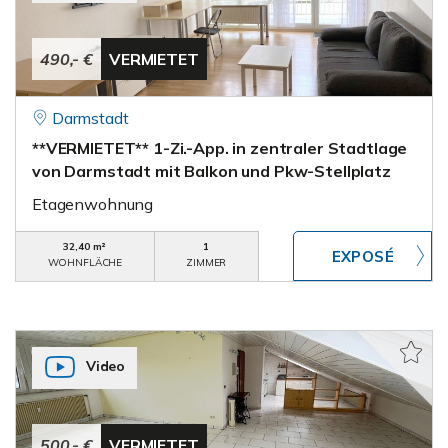
490,- €
VERMIETET
Darmstadt
**VERMIETET** 1-Zi.-App. in zentraler Stadtlage
von Darmstadt mit Balkon und Pkw-Stellplatz
Etagenwohnung
32,40 m²
1
WOHNFLÄCHE
ZIMMER
Video
500,- €
VERMIETET