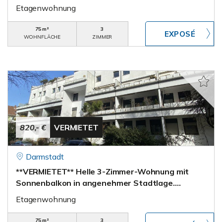
Etagenwohnung
75 m²
3
WOHNFLÄCHE
ZIMMER
820,- €
VERMIETET
Darmstadt
**VERMIETET** Helle 3-Zimmer-Wohnung mit
Sonnenbalkon in angenehmer Stadtlage….
Etagenwohnung
75 m²
3