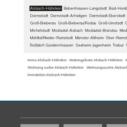
Alsbach-Hähnlein
Babenhausen-Langstadt
Bad-Homb
Darmstadt
Darmstadt-Arheilgen
Darmstadt-Eberstadt
Groß-Bieberau
Groß-Bieberau/Rodau
Groß-Umstadt
Michelstadt
Modautal-Asbach
Modautal-Brandau
Mod
Mühltal/Nieder-Ramstadt
Münster-Altheim
Ober-Ramst
Roßdorf-Gundernhausen
Seeheim-Jugenheim
Trebur
Immo Alsbach-Hähnlein
Mietangebote Alsbach-Hähnlein
Wohnung suche Alsbach-Hähnlein
Wohnungssuche Alsbach
Immobilien Alsbach-Hähnlein