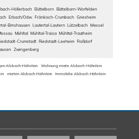
bach-Höllerbach
Büttelborn
Büttelborn-Worfelden
ach
Erbach/Odw.
Fränkisch-Crumbach
Griesheim
rtal-Elmshausen
Lautertal-Lautern
Lützelbach
Messel
Mossau
Mühltal
Mühltal-Traisa
Mühltal-Trautheim
iedstadt-Crumstadt
Riedstadt-Leeheim
Roßdorf
hausen
Zwingenberg
en Alsbach-Hähnlein
Wohnung miete Alsbach-Hähnlein
in
mieten Alsbach-Hähnlein
Immobilie Alsbach-Hähnlein