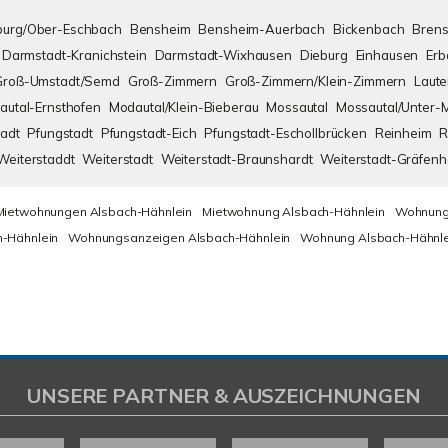
urg/Ober-Eschbach
Bensheim
Bensheim-Auerbach
Bickenbach
Brens
Darmstadt-Kranichstein
Darmstadt-Wixhausen
Dieburg
Einhausen
Erb
Groß-Umstadt/Semd
Groß-Zimmern
Groß-Zimmern/Klein-Zimmern
Laute
autal-Ernsthofen
Modautal/Klein-Bieberau
Mossautal
Mossautal/Unter-
adt
Pfungstadt
Pfungstadt-Eich
Pfungstadt-Eschollbrücken
Reinheim
R
Weiterstaddt
Weiterstadt
Weiterstadt-Braunshardt
Weiterstadt-Gräfen
Mietwohnungen Alsbach-Hähnlein
Mietwohnung Alsbach-Hähnlein
Wohnung
-Hähnlein
Wohnungsanzeigen Alsbach-Hähnlein
Wohnung Alsbach-Hähnle
UNSERE PARTNER & AUSZEICHNUNGEN