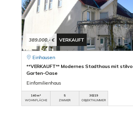
389.000,- €
VERKAUFT
Einhausen
**VERKAUFT** Modernes Stadthaus mit stilvo
Garten-Oase
Einfamilienhaus
140 m²
5
30219
WOHNFLÄCHE
ZIMMER
OBJEKTNUMMER