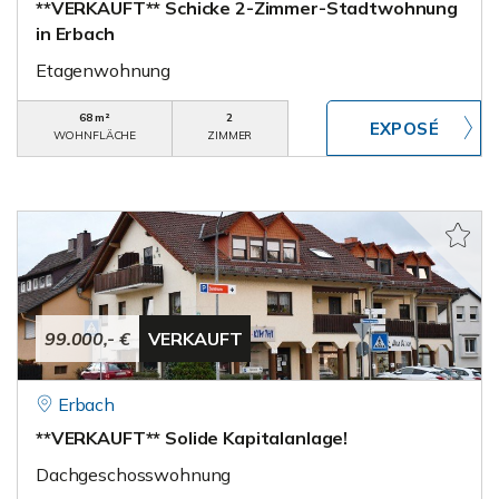
**VERKAUFT** Schicke 2-Zimmer-Stadtwohnung
in Erbach
Etagenwohnung
68 m²
2
WOHNFLÄCHE
ZIMMER
99.000,- €
VERKAUFT
Erbach
**VERKAUFT** Solide Kapitalanlage!
Dachgeschosswohnung