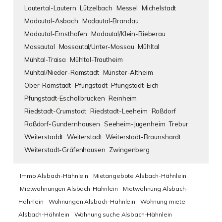
Lautertal-Lautern
Lützelbach
Messel
Michelstadt
Modautal-Asbach
Modautal-Brandau
Modautal-Ernsthofen
Modautal/Klein-Bieberau
Mossautal
Mossautal/Unter-Mossau
Mühltal
Mühltal-Traisa
Mühltal-Trautheim
Mühltal/Nieder-Ramstadt
Münster-Altheim
Ober-Ramstadt
Pfungstadt
Pfungstadt-Eich
Pfungstadt-Eschollbrücken
Reinheim
Riedstadt-Crumstadt
Riedstadt-Leeheim
Roßdorf
Roßdorf-Gundernhausen
Seeheim-Jugenheim
Trebur
Weiterstaddt
Weiterstadt
Weiterstadt-Braunshardt
Weiterstadt-Gräfenhausen
Zwingenberg
Immo Alsbach-Hähnlein
Mietangebote Alsbach-Hähnlein
Mietwohnungen Alsbach-Hähnlein
Mietwohnung Alsbach-
Hähnlein
Wohnungen Alsbach-Hähnlein
Wohnung miete
Alsbach-Hähnlein
Wohnung suche Alsbach-Hähnlein