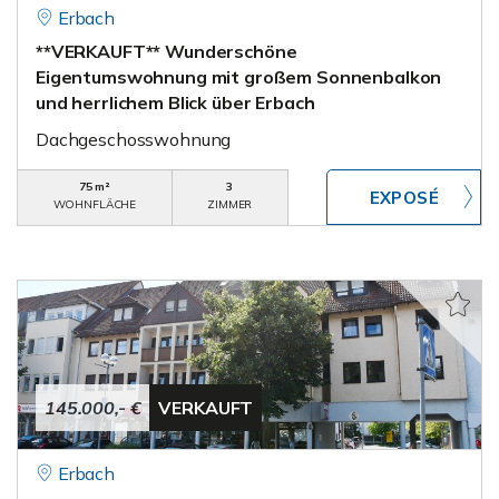
Erbach
**VERKAUFT** Wunderschöne
Eigentumswohnung mit großem Sonnenbalkon
und herrlichem Blick über Erbach
Dachgeschosswohnung
75 m²
3
WOHNFLÄCHE
ZIMMER
145.000,- €
VERKAUFT
Erbach