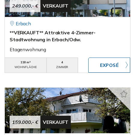
249.000,- €
VERKAUFT
Erbach
**VERKAUFT** Attraktive 4-Zimmer-
Stadtwohnung in Erbach/Odw.
Etagenwohnung
118 m²
4
WOHNFLÄCHE
ZIMMER
159.000,- €
VERKAUFT