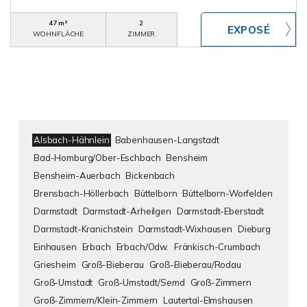
47 m²
2
WOHNFLÄCHE
ZIMMER
Alsbach-Hähnlein
Babenhausen-Langstadt
Bad-Homburg/Ober-Eschbach
Bensheim
Bensheim-Auerbach
Bickenbach
Brensbach-Höllerbach
Büttelborn
Büttelborn-Worfelden
Darmstadt
Darmstadt-Arheilgen
Darmstadt-Eberstadt
Darmstadt-Kranichstein
Darmstadt-Wixhausen
Dieburg
Einhausen
Erbach
Erbach/Odw.
Fränkisch-Crumbach
Griesheim
Groß-Bieberau
Groß-Bieberau/Rodau
Groß-Umstadt
Groß-Umstadt/Semd
Groß-Zimmern
Groß-Zimmern/Klein-Zimmern
Lautertal-Elmshausen