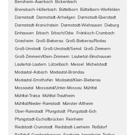
Bensheim-Auerbach
Bickenbach
Brensbach-Höllerbach
Büttelborn
Büttelborn-Worfelden
Darmstadt
Darmstadt-Arheilgen
Darmstadt-Eberstadt
Darmstadt-Kranichstein
Darmstadt-Wixhausen
Dieburg
Einhausen
Erbach
Erbach/Odw.
Fränkisch-Crumbach
Griesheim
Groß-Bieberau
Groß-Bieberau/Rodau
Groß-Umstadt
Groß-Umstadt/Semd
Groß-Zimmern
Groß-Zimmern/Klein-Zimmern
Lautertal-Elmshausen
Lautertal-Lautern
Lützelbach
Messel
Michelstadt
Modautal-Asbach
Modautal-Brandau
Modautal-Ernsthofen
Modautal/Klein-Bieberau
Mossautal
Mossautal/Unter-Mossau
Mühltal
Mühltal-Traisa
Mühltal-Trautheim
Mühltal/Nieder-Ramstadt
Münster-Altheim
Ober-Ramstadt
Pfungstadt
Pfungstadt-Eich
Pfungstadt-Eschollbrücken
Reinheim
Riedstadt-Crumstadt
Riedstadt-Leeheim
Roßdorf
Roßdorf-Gundernhausen
Seeheim-Jugenheim
Trebur