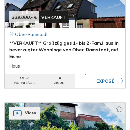
339.000,- €
VERKAUFT
Ober-Ramstadt
**VERKAUFT** Großzügiges 1- bis 2-Fam.Haus in
bevorzugter Wohnlage von Ober-Ramstadt, auf
Eiche
Haus
142 m²
6
WOHNFLÄCHE
ZIMMER
Video