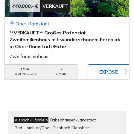
440.000,- €
VERKAUFT
Ober-Ramstadt
**VERKAUFT** Großes Potenzial:
Zweifamilienhaus mit wunderschönem Fernblick
in Ober-Ramstadt/Eiche
Zweifamilienhaus
170 m²
7
WOHNFLÄCHE
ZIMMER
Alsbach-Hähnlein
Babenhausen-Langstadt
Bad-Homburg/Ober-Eschbach
Bensheim