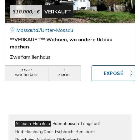
310.000,- €
VERKAUFT
Mossautal/Unter-Mossau
**VERKAUFT** Wohnen, wo andere Urlaub
machen
Zweifamilienhaus
275 m²
9
WOHNFLÄCHE
ZIMMER
Alsbach-Hähnlein
Babenhausen-Langstadt
Bad-Homburg/Ober-Eschbach
Bensheim
Bensheim-Auerbach
Bickenbach