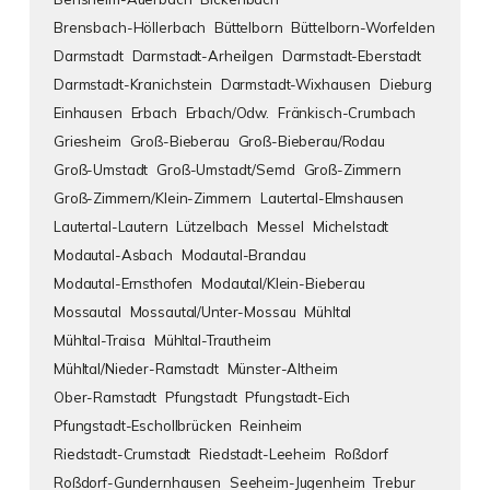
Brensbach-Höllerbach
Büttelborn
Büttelborn-Worfelden
Darmstadt
Darmstadt-Arheilgen
Darmstadt-Eberstadt
Darmstadt-Kranichstein
Darmstadt-Wixhausen
Dieburg
Einhausen
Erbach
Erbach/Odw.
Fränkisch-Crumbach
Griesheim
Groß-Bieberau
Groß-Bieberau/Rodau
Groß-Umstadt
Groß-Umstadt/Semd
Groß-Zimmern
Groß-Zimmern/Klein-Zimmern
Lautertal-Elmshausen
Lautertal-Lautern
Lützelbach
Messel
Michelstadt
Modautal-Asbach
Modautal-Brandau
Modautal-Ernsthofen
Modautal/Klein-Bieberau
Mossautal
Mossautal/Unter-Mossau
Mühltal
Mühltal-Traisa
Mühltal-Trautheim
Mühltal/Nieder-Ramstadt
Münster-Altheim
Ober-Ramstadt
Pfungstadt
Pfungstadt-Eich
Pfungstadt-Eschollbrücken
Reinheim
Riedstadt-Crumstadt
Riedstadt-Leeheim
Roßdorf
Roßdorf-Gundernhausen
Seeheim-Jugenheim
Trebur