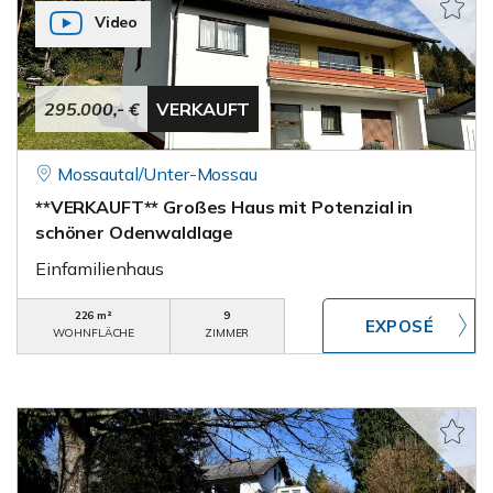
Video
295.000,- €
VERKAUFT
Mossautal/Unter-Mossau
**VERKAUFT** Großes Haus mit Potenzial in
schöner Odenwaldlage
Einfamilienhaus
226 m²
9
WOHNFLÄCHE
ZIMMER