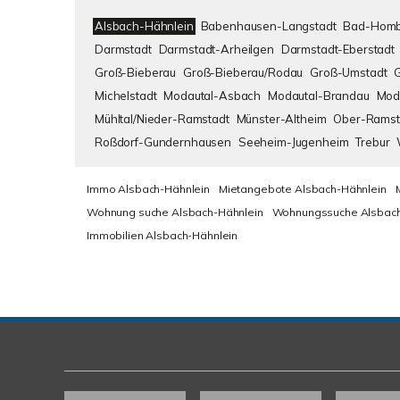
Alsbach-Hähnlein
Babenhausen-Langstadt
Bad-Homb
Darmstadt
Darmstadt-Arheilgen
Darmstadt-Eberstadt
Groß-Bieberau
Groß-Bieberau/Rodau
Groß-Umstadt
Michelstadt
Modautal-Asbach
Modautal-Brandau
Mod
Mühltal/Nieder-Ramstadt
Münster-Altheim
Ober-Ramst
Roßdorf-Gundernhausen
Seeheim-Jugenheim
Trebur
Immo Alsbach-Hähnlein
Mietangebote Alsbach-Hähnlein
Wohnung suche Alsbach-Hähnlein
Wohnungssuche Alsbach
Immobilien Alsbach-Hähnlein