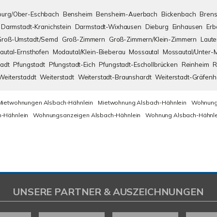
urg/Ober-Eschbach
Bensheim
Bensheim-Auerbach
Bickenbach
Brens
Darmstadt-Kranichstein
Darmstadt-Wixhausen
Dieburg
Einhausen
Erb
Groß-Umstadt/Semd
Groß-Zimmern
Groß-Zimmern/Klein-Zimmern
Laute
autal-Ernsthofen
Modautal/Klein-Bieberau
Mossautal
Mossautal/Unter-
adt
Pfungstadt
Pfungstadt-Eich
Pfungstadt-Eschollbrücken
Reinheim
R
Weiterstaddt
Weiterstadt
Weiterstadt-Braunshardt
Weiterstadt-Gräfen
Mietwohnungen Alsbach-Hähnlein
Mietwohnung Alsbach-Hähnlein
Wohnung
-Hähnlein
Wohnungsanzeigen Alsbach-Hähnlein
Wohnung Alsbach-Hähnle
UNSERE PARTNER & AUSZEICHNUNGEN