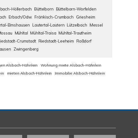
bach-Höllerbach
Büttelborn
Büttelborn-Worfelden
ach
Erbach/Odw.
Fränkisch-Crumbach
Griesheim
rtal-Elmshausen
Lautertal-Lautern
Lützelbach
Messel
Mossau
Mühltal
Mühltal-Traisa
Mühltal-Trautheim
iedstadt-Crumstadt
Riedstadt-Leeheim
Roßdorf
hausen
Zwingenberg
en Alsbach-Hähnlein
Wohnung miete Alsbach-Hähnlein
in
mieten Alsbach-Hähnlein
Immobilie Alsbach-Hähnlein