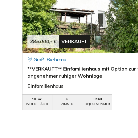
385.000,- €
VERKAUFT
Groß-Bieberau
**VERKAUFT** Einfamilienhaus mit Option zur
angenehmer ruhiger Wohnlage
Einfamilienhaus
103 m²
6
30168
WOHNFLÄCHE
ZIMMER
OBJEKTNUMMER