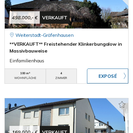
498.000,- €
VERKAUFT
Weiterstadt-Gräfenhausen
**VERKAUFT** Freistehender Klinkerbungalow in
Massivbauweise
Einfamilienhaus
100 m²
4
WOHNFLÄCHE
ZIMMER
169.000,- €
VERKAUFT