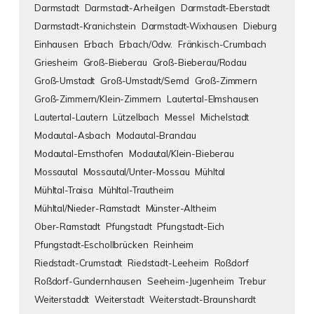
Darmstadt
Darmstadt-Arheilgen
Darmstadt-Eberstadt
Darmstadt-Kranichstein
Darmstadt-Wixhausen
Dieburg
Einhausen
Erbach
Erbach/Odw.
Fränkisch-Crumbach
Griesheim
Groß-Bieberau
Groß-Bieberau/Rodau
Groß-Umstadt
Groß-Umstadt/Semd
Groß-Zimmern
Groß-Zimmern/Klein-Zimmern
Lautertal-Elmshausen
Lautertal-Lautern
Lützelbach
Messel
Michelstadt
Modautal-Asbach
Modautal-Brandau
Modautal-Ernsthofen
Modautal/Klein-Bieberau
Mossautal
Mossautal/Unter-Mossau
Mühltal
Mühltal-Traisa
Mühltal-Trautheim
Mühltal/Nieder-Ramstadt
Münster-Altheim
Ober-Ramstadt
Pfungstadt
Pfungstadt-Eich
Pfungstadt-Eschollbrücken
Reinheim
Riedstadt-Crumstadt
Riedstadt-Leeheim
Roßdorf
Roßdorf-Gundernhausen
Seeheim-Jugenheim
Trebur
Weiterstaddt
Weiterstadt
Weiterstadt-Braunshardt