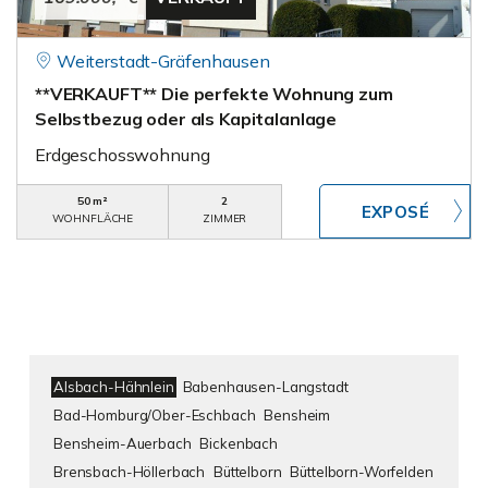
Weiterstadt-Gräfenhausen
**VERKAUFT** Die perfekte Wohnung zum
Selbstbezug oder als Kapitalanlage
Erdgeschosswohnung
50 m²
2
WOHNFLÄCHE
ZIMMER
Alsbach-Hähnlein
Babenhausen-Langstadt
Bad-Homburg/Ober-Eschbach
Bensheim
Bensheim-Auerbach
Bickenbach
Brensbach-Höllerbach
Büttelborn
Büttelborn-Worfelden