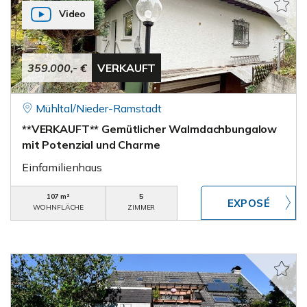
Video
359.000,- €
VERKAUFT
Mühltal/Nieder-Ramstadt
**VERKAUFT** Gemütlicher Walmdachbungalow
mit Potenzial und Charme
Einfamilienhaus
107 m²
5
WOHNFLÄCHE
ZIMMER