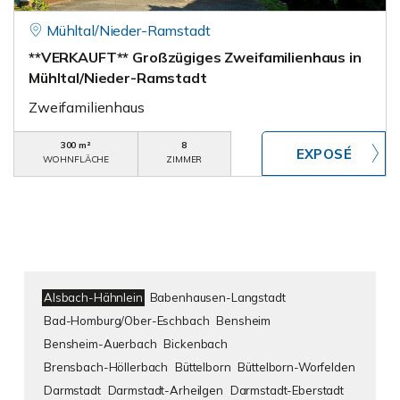
Mühltal/Nieder-Ramstadt
**VERKAUFT** Großzügiges Zweifamilienhaus in
Mühltal/Nieder-Ramstadt
Zweifamilienhaus
300 m²
8
WOHNFLÄCHE
ZIMMER
Alsbach-Hähnlein
Babenhausen-Langstadt
Bad-Homburg/Ober-Eschbach
Bensheim
Bensheim-Auerbach
Bickenbach
Brensbach-Höllerbach
Büttelborn
Büttelborn-Worfelden
Darmstadt
Darmstadt-Arheilgen
Darmstadt-Eberstadt