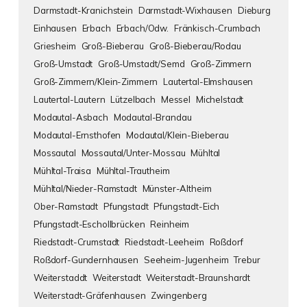
Darmstadt-Kranichstein
Darmstadt-Wixhausen
Dieburg
Einhausen
Erbach
Erbach/Odw.
Fränkisch-Crumbach
Griesheim
Groß-Bieberau
Groß-Bieberau/Rodau
Groß-Umstadt
Groß-Umstadt/Semd
Groß-Zimmern
Groß-Zimmern/Klein-Zimmern
Lautertal-Elmshausen
Lautertal-Lautern
Lützelbach
Messel
Michelstadt
Modautal-Asbach
Modautal-Brandau
Modautal-Ernsthofen
Modautal/Klein-Bieberau
Mossautal
Mossautal/Unter-Mossau
Mühltal
Mühltal-Traisa
Mühltal-Trautheim
Mühltal/Nieder-Ramstadt
Münster-Altheim
Ober-Ramstadt
Pfungstadt
Pfungstadt-Eich
Pfungstadt-Eschollbrücken
Reinheim
Riedstadt-Crumstadt
Riedstadt-Leeheim
Roßdorf
Roßdorf-Gundernhausen
Seeheim-Jugenheim
Trebur
Weiterstaddt
Weiterstadt
Weiterstadt-Braunshardt
Weiterstadt-Gräfenhausen
Zwingenberg