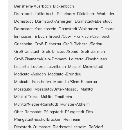
Bensheim-Auerbach
Bickenbach
Brensbach-Höllerbach
Büttelborn
Büttelborn-Worfelden
Darmstadt
Darmstadt-Arheilgen
Darmstadt-Eberstadt
Darmstadt-Kranichstein
Darmstadt-Wixhausen
Dieburg
Einhausen
Erbach
Erbach/Odw.
Fränkisch-Crumbach
Griesheim
Groß-Bieberau
Groß-Bieberau/Rodau
Groß-Umstadt
Groß-Umstadt/Semd
Groß-Zimmern
Groß-Zimmern/Klein-Zimmern
Lautertal-Elmshausen
Lautertal-Lautern
Lützelbach
Messel
Michelstadt
Modautal-Asbach
Modautal-Brandau
Modautal-Ernsthofen
Modautal/Klein-Bieberau
Mossautal
Mossautal/Unter-Mossau
Mühltal
Mühltal-Traisa
Mühltal-Trautheim
Mühltal/Nieder-Ramstadt
Münster-Altheim
Ober-Ramstadt
Pfungstadt
Pfungstadt-Eich
Pfungstadt-Eschollbrücken
Reinheim
Riedstadt-Crumstadt
Riedstadt-Leeheim
Roßdorf