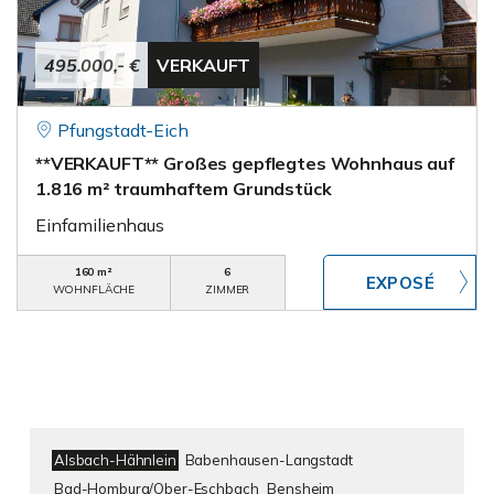
495.000,- €
VERKAUFT
Pfungstadt-Eich
**VERKAUFT** Großes gepflegtes Wohnhaus auf
1.816 m² traumhaftem Grundstück
Einfamilienhaus
160 m²
6
WOHNFLÄCHE
ZIMMER
Alsbach-Hähnlein
Babenhausen-Langstadt
Bad-Homburg/Ober-Eschbach
Bensheim