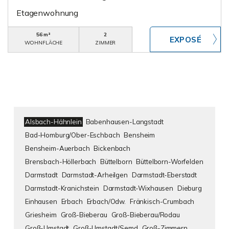
Etagenwohnung
56 m²
2
WOHNFLÄCHE
ZIMMER
Alsbach-Hähnlein
Babenhausen-Langstadt
Bad-Homburg/Ober-Eschbach
Bensheim
Bensheim-Auerbach
Bickenbach
Brensbach-Höllerbach
Büttelborn
Büttelborn-Worfelden
Darmstadt
Darmstadt-Arheilgen
Darmstadt-Eberstadt
Darmstadt-Kranichstein
Darmstadt-Wixhausen
Dieburg
Einhausen
Erbach
Erbach/Odw.
Fränkisch-Crumbach
Griesheim
Groß-Bieberau
Groß-Bieberau/Rodau
Groß-Umstadt
Groß-Umstadt/Semd
Groß-Zimmern