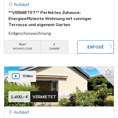
Roßdorf
**VERMIETET** Perfektes Zuhause:
Energieeffiziente Wohnung mit sonniger
Terrasse und eigenem Garten
Erdgeschosswohnung
75 m²
3
WOHNFLÄCHE
ZIMMER
Video
1.400,- €
VERMIETET
Roßdorf