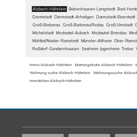
Alsbach-Hähnlein
Babenhausen-Langstadt
Bad-Homb
Darmstadt
Darmstadt-Arheilgen
Darmstadt-Eberstadt
Groß-Bieberau
Groß-Bieberau/Rodau
Groß-Umstadt
Michelstadt
Modautal-Asbach
Modautal-Brandau
Mod
Mühltal/Nieder-Ramstadt
Münster-Altheim
Ober-Ramst
Roßdorf-Gundernhausen
Seeheim-Jugenheim
Trebur
Immo Alsbach-Hähnlein
Mietangebote Alsbach-Hähnlein
Wohnung suche Alsbach-Hähnlein
Wohnungssuche Alsbach
Immobilien Alsbach-Hähnlein