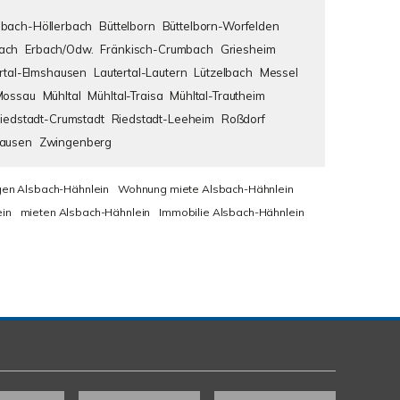
bach-Höllerbach
Büttelborn
Büttelborn-Worfelden
ach
Erbach/Odw.
Fränkisch-Crumbach
Griesheim
rtal-Elmshausen
Lautertal-Lautern
Lützelbach
Messel
Mossau
Mühltal
Mühltal-Traisa
Mühltal-Trautheim
iedstadt-Crumstadt
Riedstadt-Leeheim
Roßdorf
hausen
Zwingenberg
en Alsbach-Hähnlein
Wohnung miete Alsbach-Hähnlein
in
mieten Alsbach-Hähnlein
Immobilie Alsbach-Hähnlein