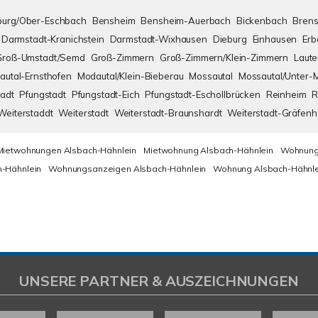
urg/Ober-Eschbach
Bensheim
Bensheim-Auerbach
Bickenbach
Brens
Darmstadt-Kranichstein
Darmstadt-Wixhausen
Dieburg
Einhausen
Erb
Groß-Umstadt/Semd
Groß-Zimmern
Groß-Zimmern/Klein-Zimmern
Laute
autal-Ernsthofen
Modautal/Klein-Bieberau
Mossautal
Mossautal/Unter-
adt
Pfungstadt
Pfungstadt-Eich
Pfungstadt-Eschollbrücken
Reinheim
R
Weiterstaddt
Weiterstadt
Weiterstadt-Braunshardt
Weiterstadt-Gräfen
Mietwohnungen Alsbach-Hähnlein
Mietwohnung Alsbach-Hähnlein
Wohnung
-Hähnlein
Wohnungsanzeigen Alsbach-Hähnlein
Wohnung Alsbach-Hähnle
UNSERE PARTNER & AUSZEICHNUNGEN