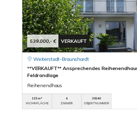
539.000,- €
VERKAUFT
Weiterstadt-Braunshardt
**VERKAUFT** Ansprechendes Reihenendhaus
Feldrandlage
Reihenendhaus
115 m²
4
30240
WOHNFLÄCHE
ZIMMER
OBJEKTNUMMER