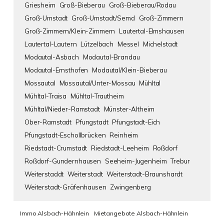
Griesheim
Groß-Bieberau
Groß-Bieberau/Rodau
Groß-Umstadt
Groß-Umstadt/Semd
Groß-Zimmern
Groß-Zimmern/Klein-Zimmern
Lautertal-Elmshausen
Lautertal-Lautern
Lützelbach
Messel
Michelstadt
Modautal-Asbach
Modautal-Brandau
Modautal-Ernsthofen
Modautal/Klein-Bieberau
Mossautal
Mossautal/Unter-Mossau
Mühltal
Mühltal-Traisa
Mühltal-Trautheim
Mühltal/Nieder-Ramstadt
Münster-Altheim
Ober-Ramstadt
Pfungstadt
Pfungstadt-Eich
Pfungstadt-Eschollbrücken
Reinheim
Riedstadt-Crumstadt
Riedstadt-Leeheim
Roßdorf
Roßdorf-Gundernhausen
Seeheim-Jugenheim
Trebur
Weiterstaddt
Weiterstadt
Weiterstadt-Braunshardt
Weiterstadt-Gräfenhausen
Zwingenberg
Immo Alsbach-Hähnlein
Mietangebote Alsbach-Hähnlein