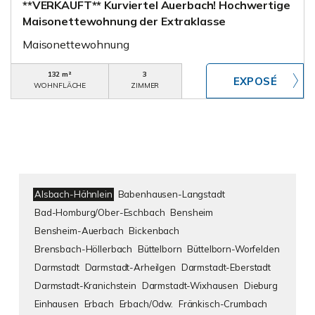
**VERKAUFT** Kurviertel Auerbach! Hochwertige
Maisonettewohnung der Extraklasse
Maisonettewohnung
132 m²
3
WOHNFLÄCHE
ZIMMER
Alsbach-Hähnlein
Babenhausen-Langstadt
Bad-Homburg/Ober-Eschbach
Bensheim
Bensheim-Auerbach
Bickenbach
Brensbach-Höllerbach
Büttelborn
Büttelborn-Worfelden
Darmstadt
Darmstadt-Arheilgen
Darmstadt-Eberstadt
Darmstadt-Kranichstein
Darmstadt-Wixhausen
Dieburg
Einhausen
Erbach
Erbach/Odw.
Fränkisch-Crumbach