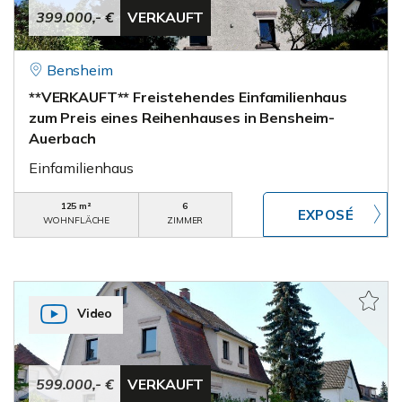
399.000,- €
VERKAUFT
Bensheim
**VERKAUFT** Freistehendes Einfamilienhaus
zum Preis eines Reihenhauses in Bensheim-
Auerbach
Einfamilienhaus
125 m²
6
WOHNFLÄCHE
ZIMMER
Video
599.000,- €
VERKAUFT