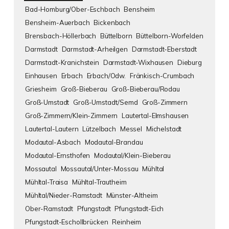
Bad-Homburg/Ober-Eschbach
Bensheim
Bensheim-Auerbach
Bickenbach
Brensbach-Höllerbach
Büttelborn
Büttelborn-Worfelden
Darmstadt
Darmstadt-Arheilgen
Darmstadt-Eberstadt
Darmstadt-Kranichstein
Darmstadt-Wixhausen
Dieburg
Einhausen
Erbach
Erbach/Odw.
Fränkisch-Crumbach
Griesheim
Groß-Bieberau
Groß-Bieberau/Rodau
Groß-Umstadt
Groß-Umstadt/Semd
Groß-Zimmern
Groß-Zimmern/Klein-Zimmern
Lautertal-Elmshausen
Lautertal-Lautern
Lützelbach
Messel
Michelstadt
Modautal-Asbach
Modautal-Brandau
Modautal-Ernsthofen
Modautal/Klein-Bieberau
Mossautal
Mossautal/Unter-Mossau
Mühltal
Mühltal-Traisa
Mühltal-Trautheim
Mühltal/Nieder-Ramstadt
Münster-Altheim
Ober-Ramstadt
Pfungstadt
Pfungstadt-Eich
Pfungstadt-Eschollbrücken
Reinheim