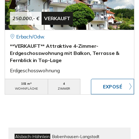
250.000,- €
VERKAUFT
Erbach/Odw.
**VERKAUFT** Attraktive 4-Zimmer-
Erdgeschosswohnung mit Balkon, Terrasse &
Fernblick in Top-Lage
Erdgeschosswohnung
101 m²
4
WOHNFLÄCHE
ZIMMER
Alsbach-Hähnlein
Babenhausen-Langstadt