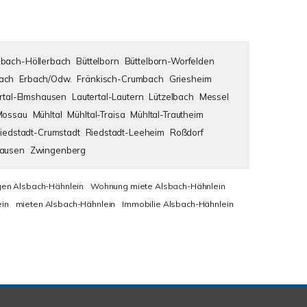
bach-Höllerbach
Büttelborn
Büttelborn-Worfelden
ach
Erbach/Odw.
Fränkisch-Crumbach
Griesheim
rtal-Elmshausen
Lautertal-Lautern
Lützelbach
Messel
Mossau
Mühltal
Mühltal-Traisa
Mühltal-Trautheim
iedstadt-Crumstadt
Riedstadt-Leeheim
Roßdorf
hausen
Zwingenberg
en Alsbach-Hähnlein
Wohnung miete Alsbach-Hähnlein
in
mieten Alsbach-Hähnlein
Immobilie Alsbach-Hähnlein