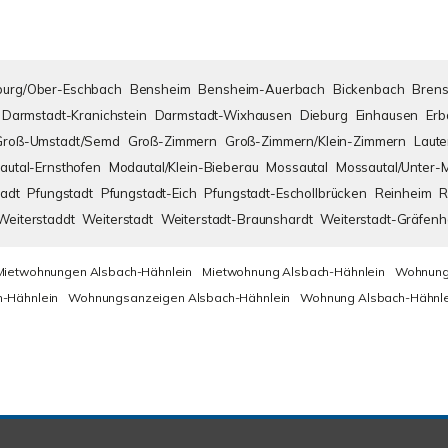
urg/Ober-Eschbach
Bensheim
Bensheim-Auerbach
Bickenbach
Brens
Darmstadt-Kranichstein
Darmstadt-Wixhausen
Dieburg
Einhausen
Erb
Groß-Umstadt/Semd
Groß-Zimmern
Groß-Zimmern/Klein-Zimmern
Laute
autal-Ernsthofen
Modautal/Klein-Bieberau
Mossautal
Mossautal/Unter-
adt
Pfungstadt
Pfungstadt-Eich
Pfungstadt-Eschollbrücken
Reinheim
R
Weiterstaddt
Weiterstadt
Weiterstadt-Braunshardt
Weiterstadt-Gräfen
Mietwohnungen Alsbach-Hähnlein
Mietwohnung Alsbach-Hähnlein
Wohnung
-Hähnlein
Wohnungsanzeigen Alsbach-Hähnlein
Wohnung Alsbach-Hähnle