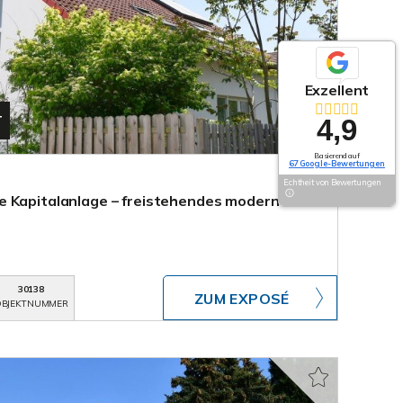
Exzellent
T
4,9
Basierend auf
67 Google-Bewertungen
Echtheit von Bewertungen
e Kapitalanlage – freistehendes modernes
30138
ZUM EXPOSÉ
BJEKTNUMMER