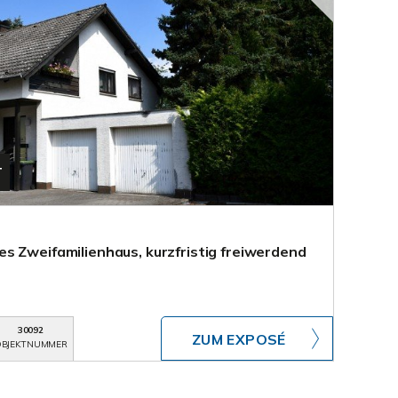
T
s Zweifamilienhaus, kurzfristig freiwerdend
30092
ZUM EXPOSÉ
BJEKTNUMMER