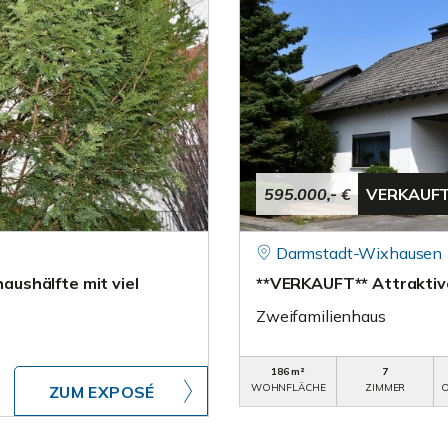
595.000,- €
VERKAUF
Darmstadt-Wixhausen
ushälfte mit viel
**VERKAUFT** Attraktive
Zweifamilienhaus
186 m²
7
WOHNFLÄCHE
ZIMMER
O
ZUM EXPOSÉ