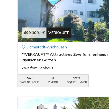
499.000,- €
VERKAUFT
Darmstadt-Wixhausen
**VERKAUFT** Attraktives Zweifamilienhaus mi
idyllischen Garten
Zweifamilienhaus
150 m²
8
30121
WOHNFLÄCHE
ZIMMER
OBJEKTNUMMER