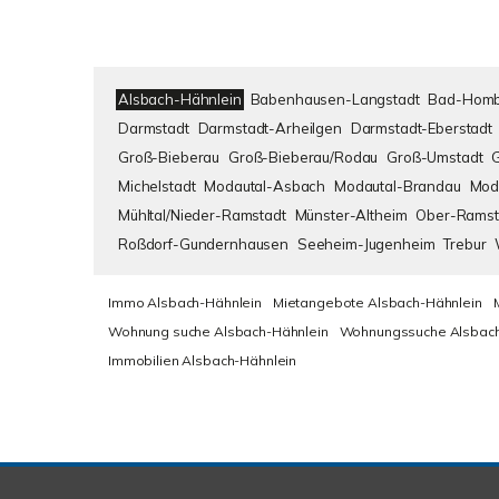
Alsbach-Hähnlein
Babenhausen-Langstadt
Bad-Homb
Darmstadt
Darmstadt-Arheilgen
Darmstadt-Eberstadt
Groß-Bieberau
Groß-Bieberau/Rodau
Groß-Umstadt
Michelstadt
Modautal-Asbach
Modautal-Brandau
Mod
Mühltal/Nieder-Ramstadt
Münster-Altheim
Ober-Ramst
Roßdorf-Gundernhausen
Seeheim-Jugenheim
Trebur
Immo Alsbach-Hähnlein
Mietangebote Alsbach-Hähnlein
Wohnung suche Alsbach-Hähnlein
Wohnungssuche Alsbach
Immobilien Alsbach-Hähnlein