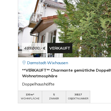
489.000,- €
VERKAUFT
Darmstadt-Wixhausen
**VERKAUFT** Charmante gemütliche Doppelha
Wohnatmosphäre
Doppelhaushälfte
130 m²
5
30117
WOHNFLÄCHE
ZIMMER
OBJEKTNUMMER