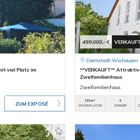
499.000,- €
VERKAUF
Darmstadt-Wixhausen
t viel Platz im
**VERKAUFT** Attraktiv
Zweifamilienhaus
Zweifamilienhaus
130 m²
6
ZUM EXPOSÉ
WOHNFLÄCHE
ZIMMER
O