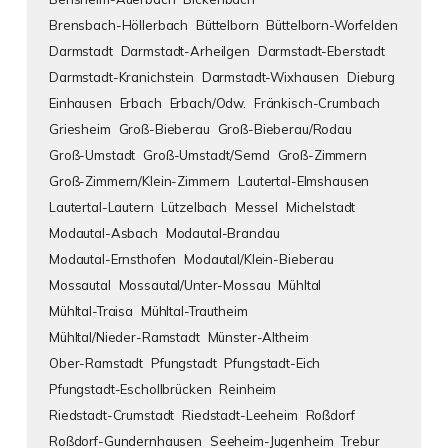
Brensbach-Höllerbach
Büttelborn
Büttelborn-Worfelden
Darmstadt
Darmstadt-Arheilgen
Darmstadt-Eberstadt
Darmstadt-Kranichstein
Darmstadt-Wixhausen
Dieburg
Einhausen
Erbach
Erbach/Odw.
Fränkisch-Crumbach
Griesheim
Groß-Bieberau
Groß-Bieberau/Rodau
Groß-Umstadt
Groß-Umstadt/Semd
Groß-Zimmern
Groß-Zimmern/Klein-Zimmern
Lautertal-Elmshausen
Lautertal-Lautern
Lützelbach
Messel
Michelstadt
Modautal-Asbach
Modautal-Brandau
Modautal-Ernsthofen
Modautal/Klein-Bieberau
Mossautal
Mossautal/Unter-Mossau
Mühltal
Mühltal-Traisa
Mühltal-Trautheim
Mühltal/Nieder-Ramstadt
Münster-Altheim
Ober-Ramstadt
Pfungstadt
Pfungstadt-Eich
Pfungstadt-Eschollbrücken
Reinheim
Riedstadt-Crumstadt
Riedstadt-Leeheim
Roßdorf
Roßdorf-Gundernhausen
Seeheim-Jugenheim
Trebur