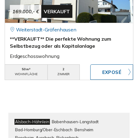
169.000,- €
VERKAUFT
Weiterstadt-Gräfenhausen
**VERKAUFT** Die perfekte Wohnung zum
Selbstbezug oder als Kapitalanlage
Erdgeschosswohnung
50 m²
2
WOHNFLÄCHE
ZIMMER
Alsbach-Hähnlein
Babenhausen-Langstadt
Bad-Homburg/Ober-Eschbach
Bensheim
Bensheim-Auerbach
Bickenbach