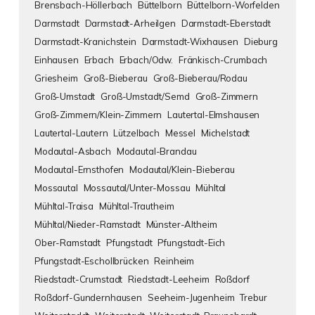
Brensbach-Höllerbach
Büttelborn
Büttelborn-Worfelden
Darmstadt
Darmstadt-Arheilgen
Darmstadt-Eberstadt
Darmstadt-Kranichstein
Darmstadt-Wixhausen
Dieburg
Einhausen
Erbach
Erbach/Odw.
Fränkisch-Crumbach
Griesheim
Groß-Bieberau
Groß-Bieberau/Rodau
Groß-Umstadt
Groß-Umstadt/Semd
Groß-Zimmern
Groß-Zimmern/Klein-Zimmern
Lautertal-Elmshausen
Lautertal-Lautern
Lützelbach
Messel
Michelstadt
Modautal-Asbach
Modautal-Brandau
Modautal-Ernsthofen
Modautal/Klein-Bieberau
Mossautal
Mossautal/Unter-Mossau
Mühltal
Mühltal-Traisa
Mühltal-Trautheim
Mühltal/Nieder-Ramstadt
Münster-Altheim
Ober-Ramstadt
Pfungstadt
Pfungstadt-Eich
Pfungstadt-Eschollbrücken
Reinheim
Riedstadt-Crumstadt
Riedstadt-Leeheim
Roßdorf
Roßdorf-Gundernhausen
Seeheim-Jugenheim
Trebur