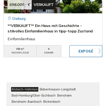
698.000,- €
VERKAUFT
Dieburg
**VERKAUFT** Ein Haus mit Geschichte -
stilvolles Einfamilienhaus in tipp-topp Zustand
Einfamilienhaus
150 m²
6
WOHNFLÄCHE
ZIMMER
Alsbach-Hähnlein
Babenhausen-Langstadt
Bad-Homburg/Ober-Eschbach
Bensheim
Bensheim-Auerbach
Bickenbach