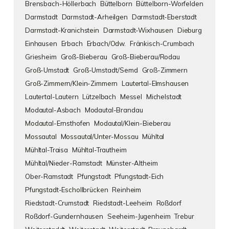
Brensbach-Höllerbach
Büttelborn
Büttelborn-Worfelden
Darmstadt
Darmstadt-Arheilgen
Darmstadt-Eberstadt
Darmstadt-Kranichstein
Darmstadt-Wixhausen
Dieburg
Einhausen
Erbach
Erbach/Odw.
Fränkisch-Crumbach
Griesheim
Groß-Bieberau
Groß-Bieberau/Rodau
Groß-Umstadt
Groß-Umstadt/Semd
Groß-Zimmern
Groß-Zimmern/Klein-Zimmern
Lautertal-Elmshausen
Lautertal-Lautern
Lützelbach
Messel
Michelstadt
Modautal-Asbach
Modautal-Brandau
Modautal-Ernsthofen
Modautal/Klein-Bieberau
Mossautal
Mossautal/Unter-Mossau
Mühltal
Mühltal-Traisa
Mühltal-Trautheim
Mühltal/Nieder-Ramstadt
Münster-Altheim
Ober-Ramstadt
Pfungstadt
Pfungstadt-Eich
Pfungstadt-Eschollbrücken
Reinheim
Riedstadt-Crumstadt
Riedstadt-Leeheim
Roßdorf
Roßdorf-Gundernhausen
Seeheim-Jugenheim
Trebur