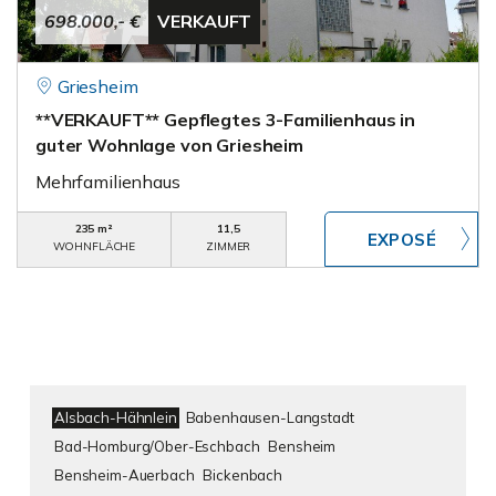
698.000,- €
VERKAUFT
Griesheim
**VERKAUFT** Gepflegtes 3-Familienhaus in
guter Wohnlage von Griesheim
Mehrfamilienhaus
235 m²
11,5
WOHNFLÄCHE
ZIMMER
Alsbach-Hähnlein
Babenhausen-Langstadt
Bad-Homburg/Ober-Eschbach
Bensheim
Bensheim-Auerbach
Bickenbach