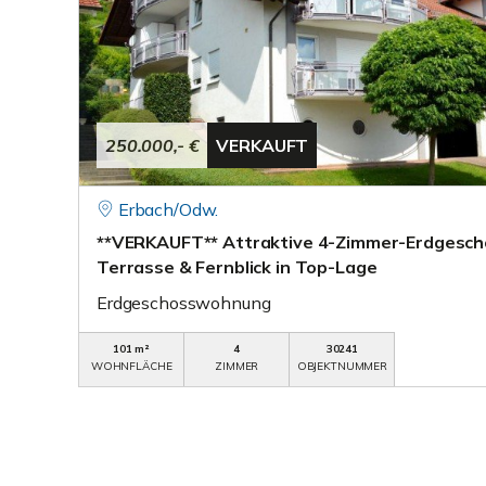
250.000,- €
VERKAUFT
Erbach/Odw.
**VERKAUFT** Attraktive 4-Zimmer-Erdgesch
Terrasse & Fernblick in Top-Lage
Erdgeschosswohnung
101 m²
4
30241
WOHNFLÄCHE
ZIMMER
OBJEKTNUMMER