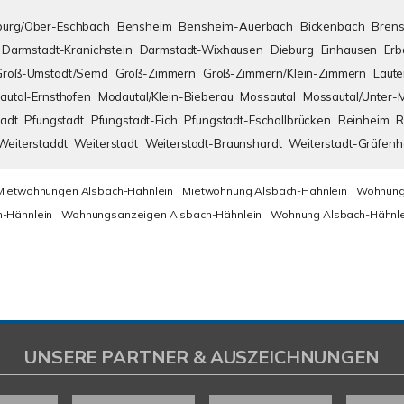
urg/Ober-Eschbach
Bensheim
Bensheim-Auerbach
Bickenbach
Brens
Darmstadt-Kranichstein
Darmstadt-Wixhausen
Dieburg
Einhausen
Erb
Groß-Umstadt/Semd
Groß-Zimmern
Groß-Zimmern/Klein-Zimmern
Laute
autal-Ernsthofen
Modautal/Klein-Bieberau
Mossautal
Mossautal/Unter-
adt
Pfungstadt
Pfungstadt-Eich
Pfungstadt-Eschollbrücken
Reinheim
R
Weiterstaddt
Weiterstadt
Weiterstadt-Braunshardt
Weiterstadt-Gräfen
Mietwohnungen Alsbach-Hähnlein
Mietwohnung Alsbach-Hähnlein
Wohnung
-Hähnlein
Wohnungsanzeigen Alsbach-Hähnlein
Wohnung Alsbach-Hähnle
UNSERE PARTNER & AUSZEICHNUNGEN