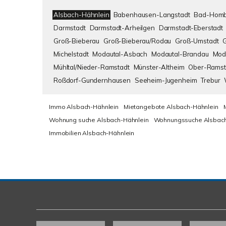
Alsbach-Hähnlein
Babenhausen-Langstadt
Bad-Homb
Darmstadt
Darmstadt-Arheilgen
Darmstadt-Eberstadt
Groß-Bieberau
Groß-Bieberau/Rodau
Groß-Umstadt
Michelstadt
Modautal-Asbach
Modautal-Brandau
Mod
Mühltal/Nieder-Ramstadt
Münster-Altheim
Ober-Ramst
Roßdorf-Gundernhausen
Seeheim-Jugenheim
Trebur
Immo Alsbach-Hähnlein
Mietangebote Alsbach-Hähnlein
Wohnung suche Alsbach-Hähnlein
Wohnungssuche Alsbach
Immobilien Alsbach-Hähnlein