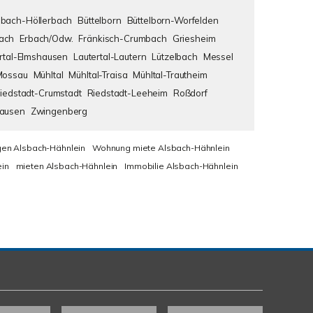
bach-Höllerbach
Büttelborn
Büttelborn-Worfelden
ach
Erbach/Odw.
Fränkisch-Crumbach
Griesheim
rtal-Elmshausen
Lautertal-Lautern
Lützelbach
Messel
Mossau
Mühltal
Mühltal-Traisa
Mühltal-Trautheim
iedstadt-Crumstadt
Riedstadt-Leeheim
Roßdorf
hausen
Zwingenberg
en Alsbach-Hähnlein
Wohnung miete Alsbach-Hähnlein
in
mieten Alsbach-Hähnlein
Immobilie Alsbach-Hähnlein