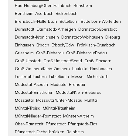
Bad-Homburg/Ober-Eschbach
Bensheim
Bensheim-Auerbach
Bickenbach
Brensbach-Höllerbach
Büttelborn
Büttelborn-Worfelden
Darmstadt
Darmstadt-Arheilgen
Darmstadt-Eberstadt
Darmstadt-Kranichstein
Darmstadt-Wixhausen
Dieburg
Einhausen
Erbach
Erbach/Odw.
Fränkisch-Crumbach
Griesheim
Groß-Bieberau
Groß-Bieberau/Rodau
Groß-Umstadt
Groß-Umstadt/Semd
Groß-Zimmern
Groß-Zimmern/Klein-Zimmern
Lautertal-Elmshausen
Lautertal-Lautern
Lützelbach
Messel
Michelstadt
Modautal-Asbach
Modautal-Brandau
Modautal-Ernsthofen
Modautal/Klein-Bieberau
Mossautal
Mossautal/Unter-Mossau
Mühltal
Mühltal-Traisa
Mühltal-Trautheim
Mühltal/Nieder-Ramstadt
Münster-Altheim
Ober-Ramstadt
Pfungstadt
Pfungstadt-Eich
Pfungstadt-Eschollbrücken
Reinheim