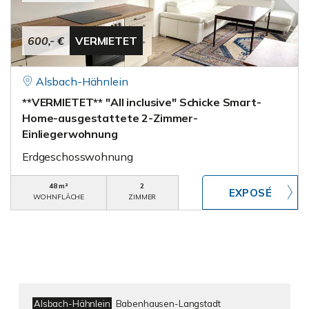
600,- €
VERMIETET
Alsbach-Hähnlein
**VERMIETET** "All inclusive" Schicke Smart-
Home-ausgestattete 2-Zimmer-
Einliegerwohnung
Erdgeschosswohnung
48 m²
2
WOHNFLÄCHE
ZIMMER
Alsbach-Hähnlein
Babenhausen-Langstadt