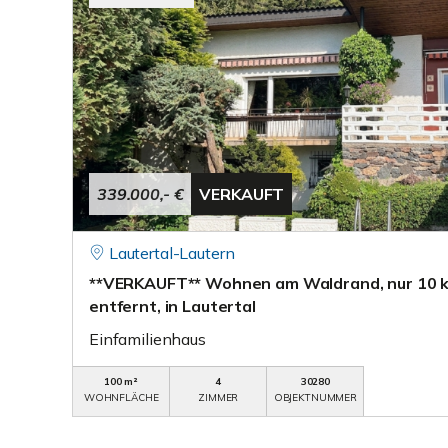
339.000,- €
VERKAUFT
Lautertal-Lautern
**VERKAUFT** Wohnen am Waldrand, nur 10 
entfernt, in Lautertal
Einfamilienhaus
100 m²
4
30280
WOHNFLÄCHE
ZIMMER
OBJEKTNUMMER