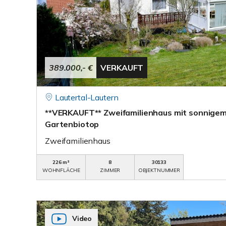
389.000,- €
VERKAUFT
Lautertal-Lautern
**VERKAUFT** Zweifamilienhaus mit sonnige
Gartenbiotop
Zweifamilienhaus
226 m²
8
30133
WOHNFLÄCHE
ZIMMER
OBJEKTNUMMER
Video