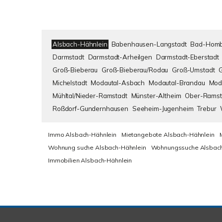
Alsbach-Hähnlein
Babenhausen-Langstadt
Bad-Homb
Darmstadt
Darmstadt-Arheilgen
Darmstadt-Eberstadt
Groß-Bieberau
Groß-Bieberau/Rodau
Groß-Umstadt
Michelstadt
Modautal-Asbach
Modautal-Brandau
Mod
Mühltal/Nieder-Ramstadt
Münster-Altheim
Ober-Ramst
Roßdorf-Gundernhausen
Seeheim-Jugenheim
Trebur
Immo Alsbach-Hähnlein
Mietangebote Alsbach-Hähnlein
Wohnung suche Alsbach-Hähnlein
Wohnungssuche Alsbach
Immobilien Alsbach-Hähnlein