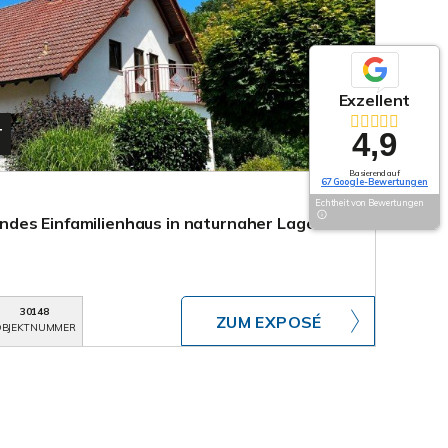
Exzellent
T
4,9
Basierend auf
67 Google-Bewertungen
Echtheit von Bewertungen
des Einfamilienhaus in naturnaher Lage
30148
ZUM EXPOSÉ
BJEKTNUMMER