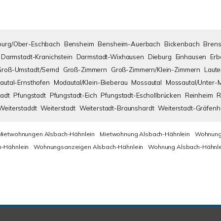
urg/Ober-Eschbach
Bensheim
Bensheim-Auerbach
Bickenbach
Brens
Darmstadt-Kranichstein
Darmstadt-Wixhausen
Dieburg
Einhausen
Erb
Groß-Umstadt/Semd
Groß-Zimmern
Groß-Zimmern/Klein-Zimmern
Laute
autal-Ernsthofen
Modautal/Klein-Bieberau
Mossautal
Mossautal/Unter-
adt
Pfungstadt
Pfungstadt-Eich
Pfungstadt-Eschollbrücken
Reinheim
R
Weiterstaddt
Weiterstadt
Weiterstadt-Braunshardt
Weiterstadt-Gräfen
Mietwohnungen Alsbach-Hähnlein
Mietwohnung Alsbach-Hähnlein
Wohnung
-Hähnlein
Wohnungsanzeigen Alsbach-Hähnlein
Wohnung Alsbach-Hähnle