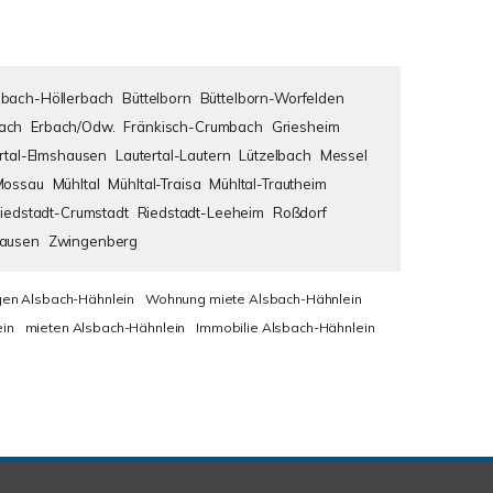
bach-Höllerbach
Büttelborn
Büttelborn-Worfelden
ach
Erbach/Odw.
Fränkisch-Crumbach
Griesheim
rtal-Elmshausen
Lautertal-Lautern
Lützelbach
Messel
Mossau
Mühltal
Mühltal-Traisa
Mühltal-Trautheim
iedstadt-Crumstadt
Riedstadt-Leeheim
Roßdorf
hausen
Zwingenberg
en Alsbach-Hähnlein
Wohnung miete Alsbach-Hähnlein
in
mieten Alsbach-Hähnlein
Immobilie Alsbach-Hähnlein