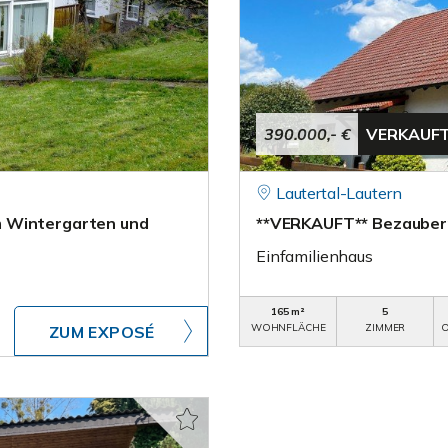
390.000,- €
VERKAUF
Lautertal-Lautern
m Wintergarten und
**VERKAUFT** Bezaubern
Einfamilienhaus
165 m²
5
WOHNFLÄCHE
ZIMMER
O
ZUM EXPOSÉ