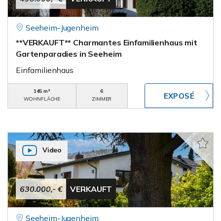
Seeheim-Jugenheim
**VERKAUFT** Charmantes Einfamilienhaus mit
Gartenparadies in Seeheim
Einfamilienhaus
145 m²
6
WOHNFLÄCHE
ZIMMER
Video
630.000,- €
VERKAUFT
Seeheim-Jugenheim