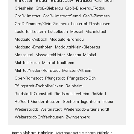
Einhausen
Erbach
Erbach/Odw.
Fränkisch-Crumbach
Griesheim
Groß-Bieberau
Groß-Bieberau/Rodau
Groß-Umstadt
Groß-Umstadt/Semd
Groß-Zimmern
Groß-Zimmern/Klein-Zimmern
Lautertal-Elmshausen
Lautertal-Lautern
Lützelbach
Messel
Michelstadt
Modautal-Asbach
Modautal-Brandau
Modautal-Ernsthofen
Modautal/Klein-Bieberau
Mossautal
Mossautal/Unter-Mossau
Mühltal
Mühltal-Traisa
Mühltal-Trautheim
Mühltal/Nieder-Ramstadt
Münster-Altheim
Ober-Ramstadt
Pfungstadt
Pfungstadt-Eich
Pfungstadt-Eschollbrücken
Reinheim
Riedstadt-Crumstadt
Riedstadt-Leeheim
Roßdorf
Roßdorf-Gundernhausen
Seeheim-Jugenheim
Trebur
Weiterstaddt
Weiterstadt
Weiterstadt-Braunshardt
Weiterstadt-Gräfenhausen
Zwingenberg
Immo Alsbach-Hähnlein
Mietangebote Alsbach-Hähnlein