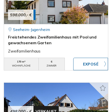
598.000,- €
Seeheim-Jugenheim
Freistehendes Zweifamilienhaus mit Pool und
gewachsenem Garten
Zweifamilienhaus
170 m²
6
WOHNFLÄCHE
ZIMMER
498.000,- €
VERKAUFT