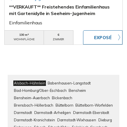
**VERKAUFT** Freistehendes Einfamilienhaus
mit Gartenidylle in Seeheim-Jugenheim
Einfamilienhaus
130 m²
6
WOHNFLÄCHE
ZIMMER
Alsbach-Hähnlein
Babenhausen-Langstadt
Bad-Homburg/Ober-Eschbach
Bensheim
Bensheim-Auerbach
Bickenbach
Brensbach-Höllerbach
Büttelborn
Büttelborn-Worfelden
Darmstadt
Darmstadt-Arheilgen
Darmstadt-Eberstadt
Darmstadt-Kranichstein
Darmstadt-Wixhausen
Dieburg