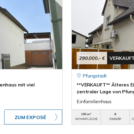
290.000,- €
VERKAUF
Pfungstadt
enhaus mit viel
**VERKAUFT** Älteres Ei
zentraler Lage von Pfun
Einfamilienhaus
193 m²
8
ZUM EXPOSÉ
WOHNFLÄCHE
ZIMMER
O