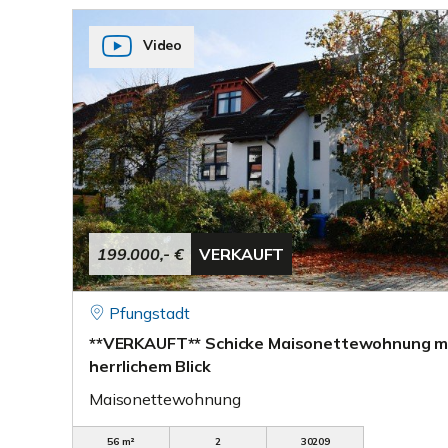
Video
199.000,- €
VERKAUFT
Pfungstadt
**VERKAUFT** Schicke Maisonettewohnung m
herrlichem Blick
Maisonettewohnung
56 m²
2
30209