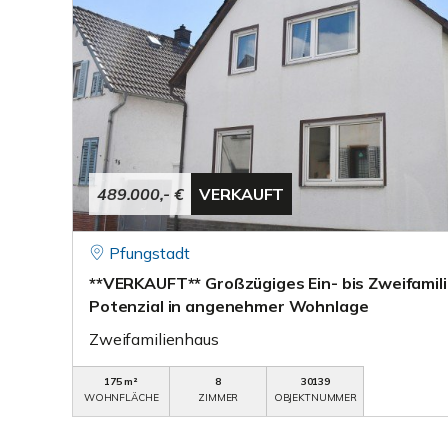
489.000,- €
VERKAUFT
Pfungstadt
**VERKAUFT** Großzügiges Ein- bis Zweifamili
Potenzial in angenehmer Wohnlage
Zweifamilienhaus
175 m²
8
30139
WOHNFLÄCHE
ZIMMER
OBJEKTNUMMER