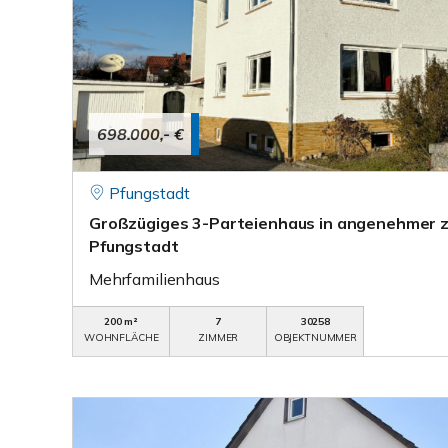
698.000,- €
Pfungstadt
Großzügiges 3-Parteienhaus in angenehmer 
Pfungstadt
Mehrfamilienhaus
200 m²
7
30258
WOHNFLÄCHE
ZIMMER
OBJEKTNUMMER