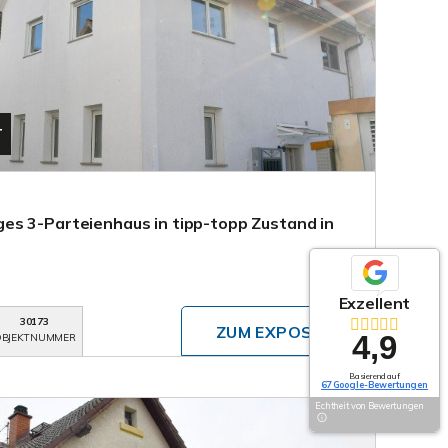
T
es 3-Parteienhaus in tipp-topp Zustand in
Exzellent
30173
ZUM EXPOSÉ
4,9
BJEKTNUMMER
Basierend auf
67 Google-Bewertungen
Echtheit von Bewertungen