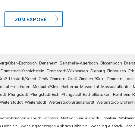
ZUM EXPOSÉ
urg/Ober-Eschbach
Bensheim
Bensheim-Auerbach
Bickenbach
Brens
Darmstadt-Kranichstein
Darmstadt-Wixhausen
Dieburg
Einhausen
Erb
Groß-Umstadt/Semd
Groß-Zimmern
Groß-Zimmern/Klein-Zimmern
Laute
autal-Ernsthofen
Modautal/Klein-Bieberau
Mossautal
Mossautal/Unter-
adt
Pfungstadt
Pfungstadt-Eich
Pfungstadt-Eschollbrücken
Reinheim
R
Weiterstaddt
Weiterstadt
Weiterstadt-Braunshardt
Weiterstadt-Gräfen
Mietwohnungen Alsbach-Hähnlein
Mietwohnung Alsbach-Hähnlein
Wohnung
-Hähnlein
Wohnungsanzeigen Alsbach-Hähnlein
Wohnung Alsbach-Hähnle