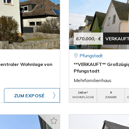
670.000,- €
VERKAUF
Pfungstadt
zentraler Wohnlage von
**VERKAUFT** Großzügig
Pfungstadt
Mehrfamilienhaus
240 m²
9
ZUM EXPOSÉ
WOHNFLÄCHE
ZIMMER
O