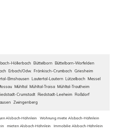
bach-Höllerbach
Büttelborn
Büttelborn-Worfelden
ach
Erbach/Odw.
Fränkisch-Crumbach
Griesheim
rtal-Elmshausen
Lautertal-Lautern
Lützelbach
Messel
Mossau
Mühltal
Mühltal-Traisa
Mühltal-Trautheim
iedstadt-Crumstadt
Riedstadt-Leeheim
Roßdorf
hausen
Zwingenberg
en Alsbach-Hähnlein
Wohnung miete Alsbach-Hähnlein
in
mieten Alsbach-Hähnlein
Immobilie Alsbach-Hähnlein