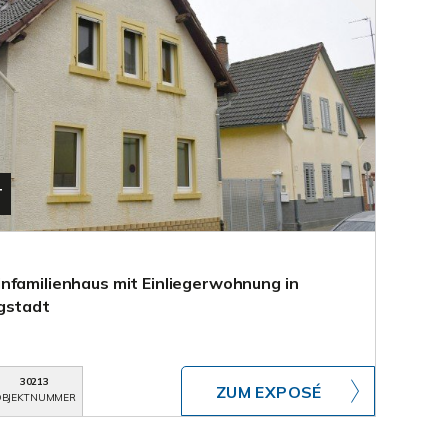
T
nfamilienhaus mit Einliegerwohnung in
gstadt
30213
ZUM EXPOSÉ
BJEKTNUMMER