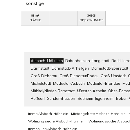
sonstige
83 m²
30203
FLÄCHE
OBJEKTNUMMER
Alsbach-Hähnlein
Babenhausen-Langstadt
Bad-Homb
Darmstadt
Darmstadt-Arheilgen
Darmstadt-Eberstadt
Groß-Bieberau
Groß-Bieberau/Rodau
Groß-Umstadt
Michelstadt
Modautal-Asbach
Modautal-Brandau
Mod
Mühltal/Nieder-Ramstadt
Münster-Altheim
Ober-Ramst
Roßdorf-Gundernhausen
Seeheim-Jugenheim
Trebur
Immo Alsbach-Hähnlein
Mietangebote Alsbach-Hähnlein
Wohnung suche Alsbach-Hähnlein
Wohnungssuche Alsbach
Immobilien Alsbach-Hähnlein