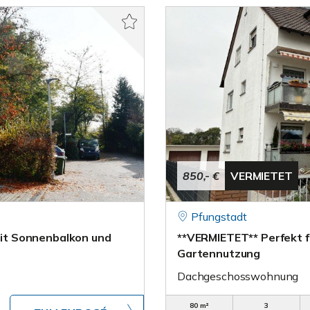
850,- €
VERMIETET
Pfungstadt
it Sonnenbalkon und
**VERMIETET** Perfekt 
Gartennutzung
Dachgeschosswohnung
80 m²
3