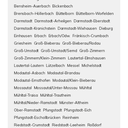
Bensheim-Auerbach
Bickenbach
Brensbach-Höllerbach
Büttelborn
Büttelborn-Worfelden
Darmstadt
Darmstadt-Arheilgen
Darmstadt-Eberstadt
Darmstadt-Kranichstein
Darmstadt-Wixhausen
Dieburg
Einhausen
Erbach
Erbach/Odw.
Fränkisch-Crumbach
Griesheim
Groß-Bieberau
Groß-Bieberau/Rodau
Groß-Umstadt
Groß-Umstadt/Semd
Groß-Zimmern
Groß-Zimmern/Klein-Zimmern
Lautertal-Elmshausen
Lautertal-Lautern
Lützelbach
Messel
Michelstadt
Modautal-Asbach
Modautal-Brandau
Modautal-Ernsthofen
Modautal/Klein-Bieberau
Mossautal
Mossautal/Unter-Mossau
Mühltal
Mühltal-Traisa
Mühltal-Trautheim
Mühltal/Nieder-Ramstadt
Münster-Altheim
Ober-Ramstadt
Pfungstadt
Pfungstadt-Eich
Pfungstadt-Eschollbrücken
Reinheim
Riedstadt-Crumstadt
Riedstadt-Leeheim
Roßdorf