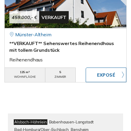
459.000,- €
VERKAUFT
Münster-Altheim
**VERKAUFT** Sehenswertes Reihenendhaus
mit tollem Grundstück
Reihenendhaus
125 m²
5
WOHNFLÄCHE
ZIMMER
Alsbach-Hähnlein
Babenhausen-Langstadt
Bad-Homburg/Ober-Eschbach
Bensheim