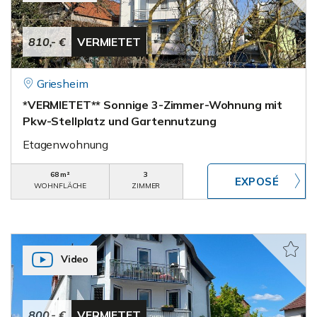
810,- €
VERMIETET
Griesheim
*VERMIETET** Sonnige 3-Zimmer-Wohnung mit
Pkw-Stellplatz und Gartennutzung
Etagenwohnung
68 m²
3
WOHNFLÄCHE
ZIMMER
Video
800,- €
VERMIETET