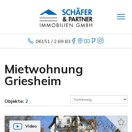
06151 / 2 69 83
Mietwohnung
Griesheim
Objekte:
2
Video