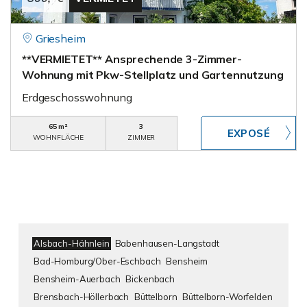
Griesheim
**VERMIETET** Ansprechende 3-Zimmer-
Wohnung mit Pkw-Stellplatz und Gartennutzung
Erdgeschosswohnung
65 m²
3
WOHNFLÄCHE
ZIMMER
Alsbach-Hähnlein
Babenhausen-Langstadt
Bad-Homburg/Ober-Eschbach
Bensheim
Bensheim-Auerbach
Bickenbach
Brensbach-Höllerbach
Büttelborn
Büttelborn-Worfelden