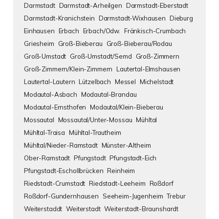
Darmstadt
Darmstadt-Arheilgen
Darmstadt-Eberstadt
Darmstadt-Kranichstein
Darmstadt-Wixhausen
Dieburg
Einhausen
Erbach
Erbach/Odw.
Fränkisch-Crumbach
Griesheim
Groß-Bieberau
Groß-Bieberau/Rodau
Groß-Umstadt
Groß-Umstadt/Semd
Groß-Zimmern
Groß-Zimmern/Klein-Zimmern
Lautertal-Elmshausen
Lautertal-Lautern
Lützelbach
Messel
Michelstadt
Modautal-Asbach
Modautal-Brandau
Modautal-Ernsthofen
Modautal/Klein-Bieberau
Mossautal
Mossautal/Unter-Mossau
Mühltal
Mühltal-Traisa
Mühltal-Trautheim
Mühltal/Nieder-Ramstadt
Münster-Altheim
Ober-Ramstadt
Pfungstadt
Pfungstadt-Eich
Pfungstadt-Eschollbrücken
Reinheim
Riedstadt-Crumstadt
Riedstadt-Leeheim
Roßdorf
Roßdorf-Gundernhausen
Seeheim-Jugenheim
Trebur
Weiterstaddt
Weiterstadt
Weiterstadt-Braunshardt