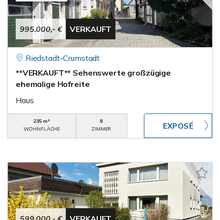
995.000,- €
VERKAUFT
Riedstadt-Crumstadt
**VERKAUFT** Sehenswerte großzügige
ehemalige Hofreite
Haus
235 m²
8
WOHNFLÄCHE
ZIMMER
599.000,- €
VERKAUFT