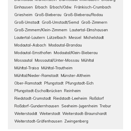
Einhausen
Erbach
Erbach/Odw.
Fränkisch-Crumbach
Griesheim
Groß-Bieberau
Groß-Bieberau/Rodau
Groß-Umstadt
Groß-Umstadt/Semd
Groß-Zimmern
Groß-Zimmern/Klein-Zimmern
Lautertal-Elmshausen
Lautertal-Lautern
Lützelbach
Messel
Michelstadt
Modautal-Asbach
Modautal-Brandau
Modautal-Ernsthofen
Modautal/Klein-Bieberau
Mossautal
Mossautal/Unter-Mossau
Mühltal
Mühltal-Traisa
Mühltal-Trautheim
Mühltal/Nieder-Ramstadt
Münster-Altheim
Ober-Ramstadt
Pfungstadt
Pfungstadt-Eich
Pfungstadt-Eschollbrücken
Reinheim
Riedstadt-Crumstadt
Riedstadt-Leeheim
Roßdorf
Roßdorf-Gundernhausen
Seeheim-Jugenheim
Trebur
Weiterstaddt
Weiterstadt
Weiterstadt-Braunshardt
Weiterstadt-Gräfenhausen
Zwingenberg