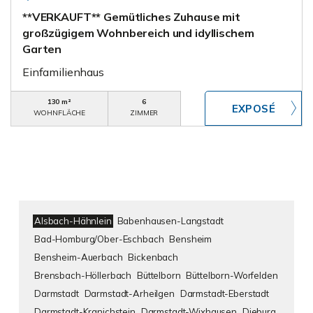
**VERKAUFT** Gemütliches Zuhause mit
großzügigem Wohnbereich und idyllischem
Garten
Einfamilienhaus
130 m²
6
WOHNFLÄCHE
ZIMMER
Alsbach-Hähnlein
Babenhausen-Langstadt
Bad-Homburg/Ober-Eschbach
Bensheim
Bensheim-Auerbach
Bickenbach
Brensbach-Höllerbach
Büttelborn
Büttelborn-Worfelden
Darmstadt
Darmstadt-Arheilgen
Darmstadt-Eberstadt
Darmstadt-Kranichstein
Darmstadt-Wixhausen
Dieburg