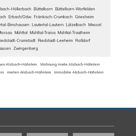
bach-Höllerbach
Büttelborn
Büttelborn-Worfelden
ach
Erbach/Odw.
Fränkisch-Crumbach
Griesheim
rtal-Elmshausen
Lautertal-Lautern
Lützelbach
Messel
Mossau
Mühltal
Mühltal-Traisa
Mühltal-Trautheim
iedstadt-Crumstadt
Riedstadt-Leeheim
Roßdorf
hausen
Zwingenberg
en Alsbach-Hähnlein
Wohnung miete Alsbach-Hähnlein
in
mieten Alsbach-Hähnlein
Immobilie Alsbach-Hähnlein