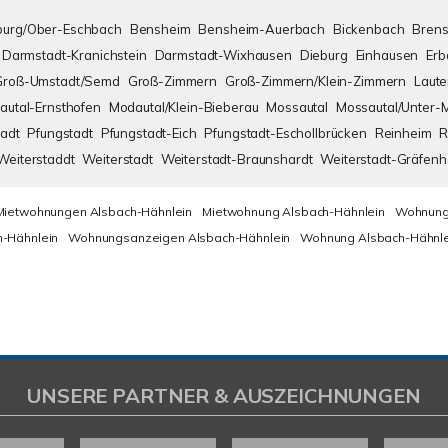
urg/Ober-Eschbach
Bensheim
Bensheim-Auerbach
Bickenbach
Brens
Darmstadt-Kranichstein
Darmstadt-Wixhausen
Dieburg
Einhausen
Erb
Groß-Umstadt/Semd
Groß-Zimmern
Groß-Zimmern/Klein-Zimmern
Laute
autal-Ernsthofen
Modautal/Klein-Bieberau
Mossautal
Mossautal/Unter-
adt
Pfungstadt
Pfungstadt-Eich
Pfungstadt-Eschollbrücken
Reinheim
R
Weiterstaddt
Weiterstadt
Weiterstadt-Braunshardt
Weiterstadt-Gräfen
Mietwohnungen Alsbach-Hähnlein
Mietwohnung Alsbach-Hähnlein
Wohnung
-Hähnlein
Wohnungsanzeigen Alsbach-Hähnlein
Wohnung Alsbach-Hähnle
UNSERE PARTNER & AUSZEICHNUNGEN