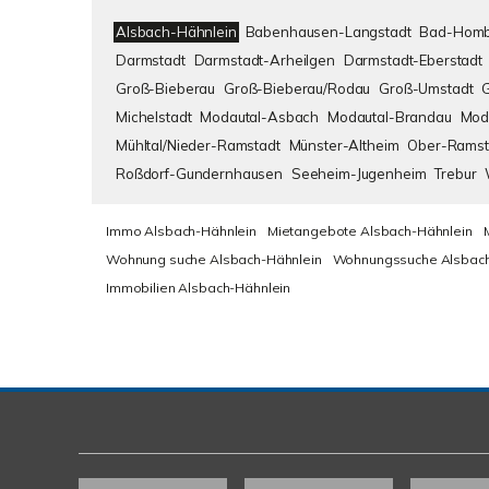
Alsbach-Hähnlein
Babenhausen-Langstadt
Bad-Homb
Darmstadt
Darmstadt-Arheilgen
Darmstadt-Eberstadt
Groß-Bieberau
Groß-Bieberau/Rodau
Groß-Umstadt
Michelstadt
Modautal-Asbach
Modautal-Brandau
Mod
Mühltal/Nieder-Ramstadt
Münster-Altheim
Ober-Ramst
Roßdorf-Gundernhausen
Seeheim-Jugenheim
Trebur
Immo Alsbach-Hähnlein
Mietangebote Alsbach-Hähnlein
Wohnung suche Alsbach-Hähnlein
Wohnungssuche Alsbach
Immobilien Alsbach-Hähnlein