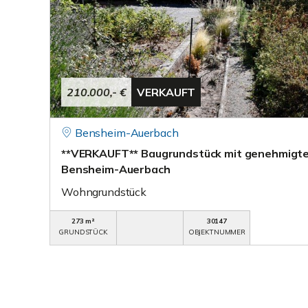
210.000,- €
VERKAUFT
Bensheim-Auerbach
**VERKAUFT** Baugrundstück mit genehmigte
Bensheim-Auerbach
Wohngrundstück
273 m²
30147
GRUNDSTÜCK
OBJEKTNUMMER