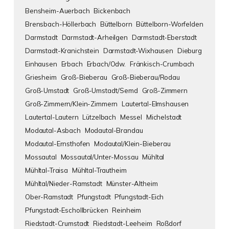
Bensheim-Auerbach
Bickenbach
Brensbach-Höllerbach
Büttelborn
Büttelborn-Worfelden
Darmstadt
Darmstadt-Arheilgen
Darmstadt-Eberstadt
Darmstadt-Kranichstein
Darmstadt-Wixhausen
Dieburg
Einhausen
Erbach
Erbach/Odw.
Fränkisch-Crumbach
Griesheim
Groß-Bieberau
Groß-Bieberau/Rodau
Groß-Umstadt
Groß-Umstadt/Semd
Groß-Zimmern
Groß-Zimmern/Klein-Zimmern
Lautertal-Elmshausen
Lautertal-Lautern
Lützelbach
Messel
Michelstadt
Modautal-Asbach
Modautal-Brandau
Modautal-Ernsthofen
Modautal/Klein-Bieberau
Mossautal
Mossautal/Unter-Mossau
Mühltal
Mühltal-Traisa
Mühltal-Trautheim
Mühltal/Nieder-Ramstadt
Münster-Altheim
Ober-Ramstadt
Pfungstadt
Pfungstadt-Eich
Pfungstadt-Eschollbrücken
Reinheim
Riedstadt-Crumstadt
Riedstadt-Leeheim
Roßdorf