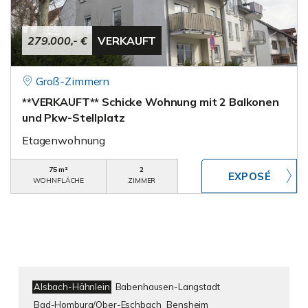
279.000,- €
VERKAUFT
Groß-Zimmern
**VERKAUFT** Schicke Wohnung mit 2 Balkonen
und Pkw-Stellplatz
Etagenwohnung
75 m²
2
WOHNFLÄCHE
ZIMMER
Alsbach-Hähnlein
Babenhausen-Langstadt
Bad-Homburg/Ober-Eschbach
Bensheim