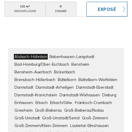
111 m²
5
WOHNFLÄCHE
ZIMMER
Alsbach-Hähnlein
Babenhausen-Langstadt
Bad-Homburg/Ober-Eschbach
Bensheim
Bensheim-Auerbach
Bickenbach
Brensbach-Höllerbach
Büttelborn
Büttelborn-Worfelden
Darmstadt
Darmstadt-Arheilgen
Darmstadt-Eberstadt
Darmstadt-Kranichstein
Darmstadt-Wixhausen
Dieburg
Einhausen
Erbach
Erbach/Odw.
Fränkisch-Crumbach
Griesheim
Groß-Bieberau
Groß-Bieberau/Rodau
Groß-Umstadt
Groß-Umstadt/Semd
Groß-Zimmern
Groß-Zimmern/Klein-Zimmern
Lautertal-Elmshausen