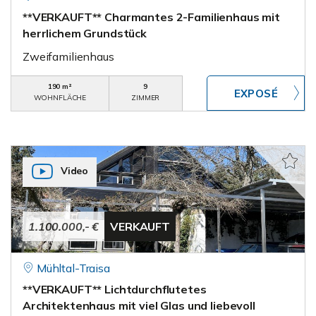
**VERKAUFT** Charmantes 2-Familienhaus mit
herrlichem Grundstück
Zweifamilienhaus
190 m²
9
WOHNFLÄCHE
ZIMMER
Video
1.100.000,- €
VERKAUFT
Mühltal-Traisa
**VERKAUFT** Lichtdurchflutetes
Architektenhaus mit viel Glas und liebevoll