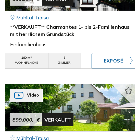
Mühltal-Traisa
**VERKAUFT** Charmantes 1- bis 2-Familienhaus
mit herrlichem Grundstück
Einfamilienhaus
190 m²
9
WOHNFLÄCHE
ZIMMER
Video
899.000,- €
VERKAUFT
Mühltal-Traisa