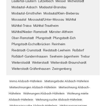
Lautertal-Lautern
Lützelbach
Messel
Michelstadt
Modautal-Asbach
Modautal-Brandau
Modautal-Ernsthofen
Modautal/Klein-Bieberau
Mossautal
Mossautal/Unter-Mossau
Mühltal
Mühltal-Traisa
Mühltal-Trautheim
Mühltal/Nieder-Ramstadt
Münster-Altheim
Ober-Ramstadt
Pfungstadt
Pfungstadt-Eich
Pfungstadt-Eschollbrücken
Reinheim
Riedstadt-Crumstadt
Riedstadt-Leeheim
Roßdorf
Roßdorf-Gundernhausen
Seeheim-Jugenheim
Trebur
Weiterstaddt
Weiterstadt
Weiterstadt-Braunshardt
Weiterstadt-Gräfenhausen
Zwingenberg
Immo Alsbach-Hähnlein
Mietangebote Alsbach-Hähnlein
Mietwohnungen Alsbach-Hähnlein
Mietwohnung Alsbach-
Hähnlein
Wohnungen Alsbach-Hähnlein
Wohnung miete
Alsbach-Hähnlein
Wohnung suche Alsbach-Hähnlein
Wohnungssuche Alsbach-Hähnlein
Wohnungsanzeigen