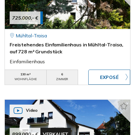
725.000,- €
Mühltal-Traisa
Freistehendes Einfamilienhaus in Mühltal-Traisa,
auf 728 m² Grundstück
Einfamilienhaus
130 m²
6
WOHNFLÄCHE
ZIMMER
Video
899.000,- €
VERKAUFT