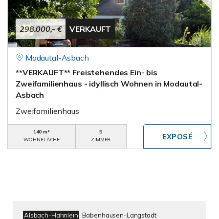
298.000,- €
VERKAUFT
Modautal-Asbach
**VERKAUFT** Freistehendes Ein- bis
Zweifamilienhaus - idyllisch Wohnen in Modautal-
Asbach
Zweifamilienhaus
140 m²
5
WOHNFLÄCHE
ZIMMER
Alsbach-Hähnlein
Babenhausen-Langstadt