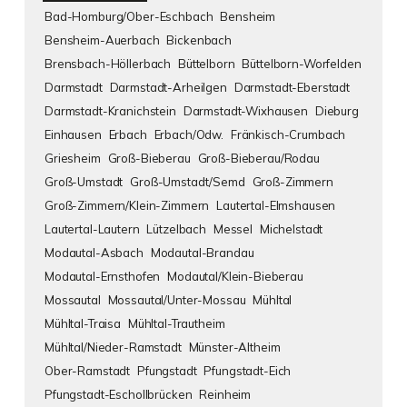
Bad-Homburg/Ober-Eschbach
Bensheim
Bensheim-Auerbach
Bickenbach
Brensbach-Höllerbach
Büttelborn
Büttelborn-Worfelden
Darmstadt
Darmstadt-Arheilgen
Darmstadt-Eberstadt
Darmstadt-Kranichstein
Darmstadt-Wixhausen
Dieburg
Einhausen
Erbach
Erbach/Odw.
Fränkisch-Crumbach
Griesheim
Groß-Bieberau
Groß-Bieberau/Rodau
Groß-Umstadt
Groß-Umstadt/Semd
Groß-Zimmern
Groß-Zimmern/Klein-Zimmern
Lautertal-Elmshausen
Lautertal-Lautern
Lützelbach
Messel
Michelstadt
Modautal-Asbach
Modautal-Brandau
Modautal-Ernsthofen
Modautal/Klein-Bieberau
Mossautal
Mossautal/Unter-Mossau
Mühltal
Mühltal-Traisa
Mühltal-Trautheim
Mühltal/Nieder-Ramstadt
Münster-Altheim
Ober-Ramstadt
Pfungstadt
Pfungstadt-Eich
Pfungstadt-Eschollbrücken
Reinheim