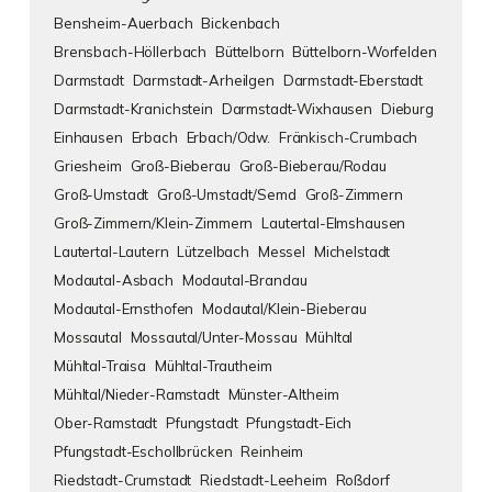
Bensheim-Auerbach
Bickenbach
Brensbach-Höllerbach
Büttelborn
Büttelborn-Worfelden
Darmstadt
Darmstadt-Arheilgen
Darmstadt-Eberstadt
Darmstadt-Kranichstein
Darmstadt-Wixhausen
Dieburg
Einhausen
Erbach
Erbach/Odw.
Fränkisch-Crumbach
Griesheim
Groß-Bieberau
Groß-Bieberau/Rodau
Groß-Umstadt
Groß-Umstadt/Semd
Groß-Zimmern
Groß-Zimmern/Klein-Zimmern
Lautertal-Elmshausen
Lautertal-Lautern
Lützelbach
Messel
Michelstadt
Modautal-Asbach
Modautal-Brandau
Modautal-Ernsthofen
Modautal/Klein-Bieberau
Mossautal
Mossautal/Unter-Mossau
Mühltal
Mühltal-Traisa
Mühltal-Trautheim
Mühltal/Nieder-Ramstadt
Münster-Altheim
Ober-Ramstadt
Pfungstadt
Pfungstadt-Eich
Pfungstadt-Eschollbrücken
Reinheim
Riedstadt-Crumstadt
Riedstadt-Leeheim
Roßdorf