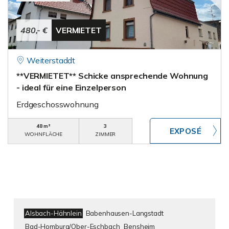
480,- €
VERMIETET
Weiterstaddt
**VERMIETET** Schicke ansprechende Wohnung
- ideal für eine Einzelperson
Erdgeschosswohnung
48 m²
3
WOHNFLÄCHE
ZIMMER
Alsbach-Hähnlein
Babenhausen-Langstadt
Bad-Homburg/Ober-Eschbach
Bensheim