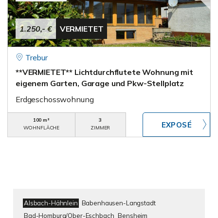
1.250,- €
VERMIETET
Trebur
**VERMIETET** Lichtdurchflutete Wohnung mit
eigenem Garten, Garage und Pkw-Stellplatz
Erdgeschosswohnung
100 m²
3
WOHNFLÄCHE
ZIMMER
Alsbach-Hähnlein
Babenhausen-Langstadt
Bad-Homburg/Ober-Eschbach
Bensheim