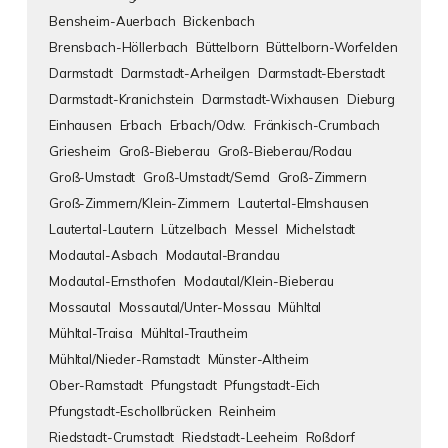
Bensheim-Auerbach
Bickenbach
Brensbach-Höllerbach
Büttelborn
Büttelborn-Worfelden
Darmstadt
Darmstadt-Arheilgen
Darmstadt-Eberstadt
Darmstadt-Kranichstein
Darmstadt-Wixhausen
Dieburg
Einhausen
Erbach
Erbach/Odw.
Fränkisch-Crumbach
Griesheim
Groß-Bieberau
Groß-Bieberau/Rodau
Groß-Umstadt
Groß-Umstadt/Semd
Groß-Zimmern
Groß-Zimmern/Klein-Zimmern
Lautertal-Elmshausen
Lautertal-Lautern
Lützelbach
Messel
Michelstadt
Modautal-Asbach
Modautal-Brandau
Modautal-Ernsthofen
Modautal/Klein-Bieberau
Mossautal
Mossautal/Unter-Mossau
Mühltal
Mühltal-Traisa
Mühltal-Trautheim
Mühltal/Nieder-Ramstadt
Münster-Altheim
Ober-Ramstadt
Pfungstadt
Pfungstadt-Eich
Pfungstadt-Eschollbrücken
Reinheim
Riedstadt-Crumstadt
Riedstadt-Leeheim
Roßdorf