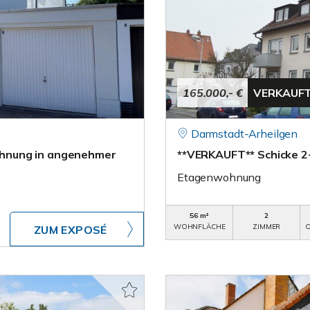
165.000,- €
VERKAUF
Darmstadt-Arheilgen
hnung in angenehmer
**VERKAUFT** Schicke 2
Etagenwohnung
56 m²
2
WOHNFLÄCHE
ZIMMER
O
ZUM EXPOSÉ