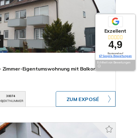
Exzellent
T
4,9
Basierend auf
67 Google-Bewertungen
Echtheit von Bewertungen
- Zimmer-Eigentumswohnung mit Balkon
30074
ZUM EXPOSÉ
BJEKTNUMMER