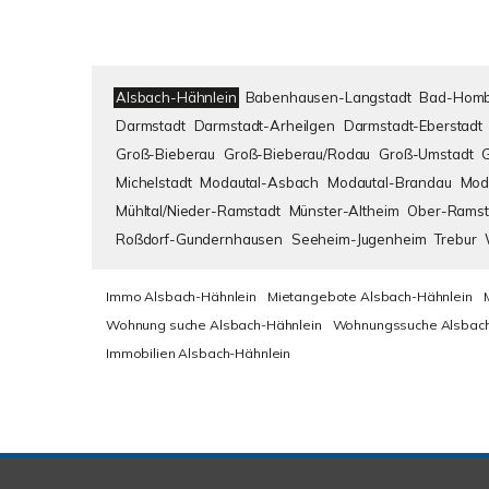
Alsbach-Hähnlein
Babenhausen-Langstadt
Bad-Homb
Darmstadt
Darmstadt-Arheilgen
Darmstadt-Eberstadt
Groß-Bieberau
Groß-Bieberau/Rodau
Groß-Umstadt
Michelstadt
Modautal-Asbach
Modautal-Brandau
Mod
Mühltal/Nieder-Ramstadt
Münster-Altheim
Ober-Ramst
Roßdorf-Gundernhausen
Seeheim-Jugenheim
Trebur
Immo Alsbach-Hähnlein
Mietangebote Alsbach-Hähnlein
Wohnung suche Alsbach-Hähnlein
Wohnungssuche Alsbach
Immobilien Alsbach-Hähnlein