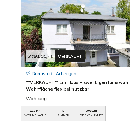
349.000,- €
VERKAUFT
Darmstadt-Arheilgen
**VERKAUFT** Ein Haus – zwei Eigentumswoh
Wohnfläche flexibel nutzbar
Wohnung
155 m²
5
30192a
WOHNFLÄCHE
ZIMMER
OBJEKTNUMMER