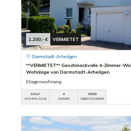
1.200,- €
VERMIETET
Darmstadt-Arheilgen
**VERMIETET** Geschmackvolle 4-Zimmer-Wo
Wohnlage von Darmstadt-Arheilgen
Etagenwohnung
114 m²
4
30160
WOHNFLÄCHE
ZIMMER
OBJEKTNUMMER