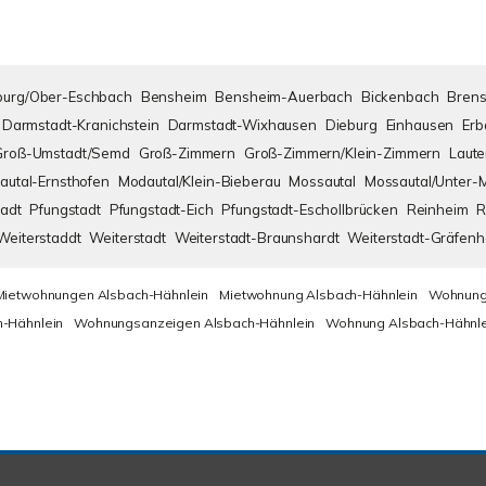
urg/Ober-Eschbach
Bensheim
Bensheim-Auerbach
Bickenbach
Brens
Darmstadt-Kranichstein
Darmstadt-Wixhausen
Dieburg
Einhausen
Erb
Groß-Umstadt/Semd
Groß-Zimmern
Groß-Zimmern/Klein-Zimmern
Laute
autal-Ernsthofen
Modautal/Klein-Bieberau
Mossautal
Mossautal/Unter-
adt
Pfungstadt
Pfungstadt-Eich
Pfungstadt-Eschollbrücken
Reinheim
R
Weiterstaddt
Weiterstadt
Weiterstadt-Braunshardt
Weiterstadt-Gräfen
Mietwohnungen Alsbach-Hähnlein
Mietwohnung Alsbach-Hähnlein
Wohnung
-Hähnlein
Wohnungsanzeigen Alsbach-Hähnlein
Wohnung Alsbach-Hähnle