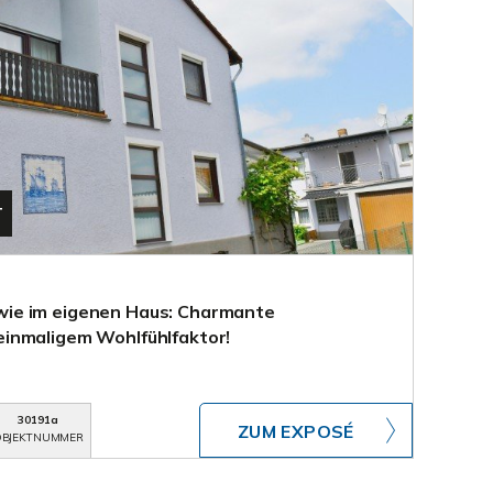
T
ie im eigenen Haus: Charmante
inmaligem Wohlfühlfaktor!
30191a
ZUM EXPOSÉ
BJEKTNUMMER