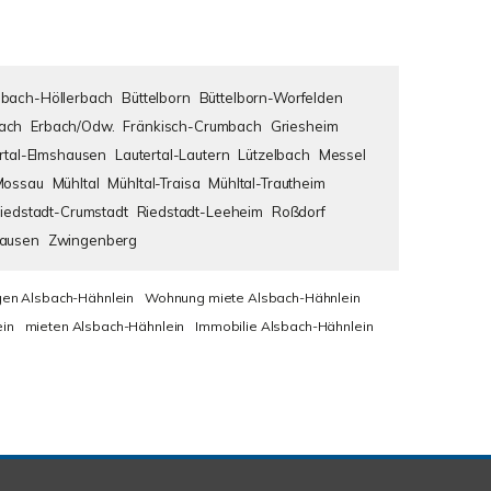
bach-Höllerbach
Büttelborn
Büttelborn-Worfelden
ach
Erbach/Odw.
Fränkisch-Crumbach
Griesheim
rtal-Elmshausen
Lautertal-Lautern
Lützelbach
Messel
Mossau
Mühltal
Mühltal-Traisa
Mühltal-Trautheim
iedstadt-Crumstadt
Riedstadt-Leeheim
Roßdorf
hausen
Zwingenberg
en Alsbach-Hähnlein
Wohnung miete Alsbach-Hähnlein
in
mieten Alsbach-Hähnlein
Immobilie Alsbach-Hähnlein