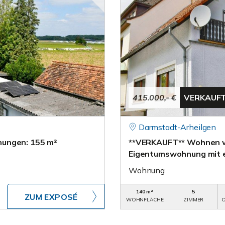
415.000,- €
VERKAUF
Darmstadt-Arheilgen
nungen: 155 m²
**VERKAUFT** Wohnen w
Eigentumswohnung mit e
Wohnung
140 m²
5
ZUM EXPOSÉ
WOHNFLÄCHE
ZIMMER
O