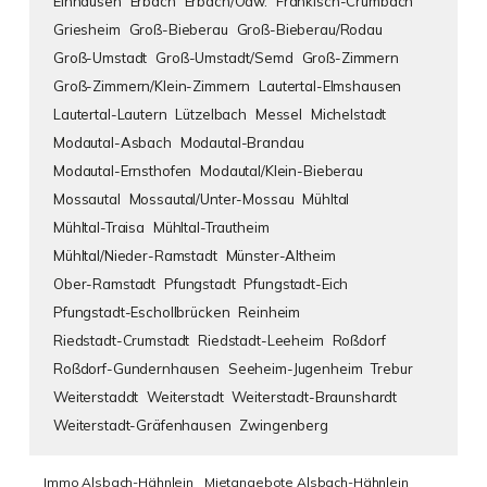
Einhausen
Erbach
Erbach/Odw.
Fränkisch-Crumbach
Griesheim
Groß-Bieberau
Groß-Bieberau/Rodau
Groß-Umstadt
Groß-Umstadt/Semd
Groß-Zimmern
Groß-Zimmern/Klein-Zimmern
Lautertal-Elmshausen
Lautertal-Lautern
Lützelbach
Messel
Michelstadt
Modautal-Asbach
Modautal-Brandau
Modautal-Ernsthofen
Modautal/Klein-Bieberau
Mossautal
Mossautal/Unter-Mossau
Mühltal
Mühltal-Traisa
Mühltal-Trautheim
Mühltal/Nieder-Ramstadt
Münster-Altheim
Ober-Ramstadt
Pfungstadt
Pfungstadt-Eich
Pfungstadt-Eschollbrücken
Reinheim
Riedstadt-Crumstadt
Riedstadt-Leeheim
Roßdorf
Roßdorf-Gundernhausen
Seeheim-Jugenheim
Trebur
Weiterstaddt
Weiterstadt
Weiterstadt-Braunshardt
Weiterstadt-Gräfenhausen
Zwingenberg
Immo Alsbach-Hähnlein
Mietangebote Alsbach-Hähnlein