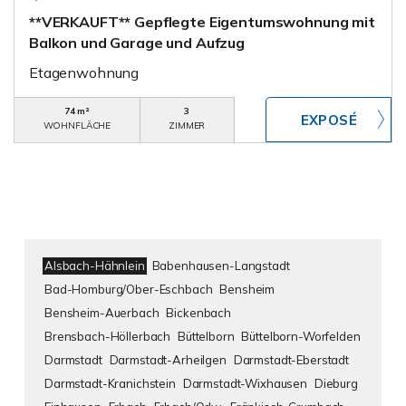
**VERKAUFT** Gepflegte Eigentumswohnung mit
Balkon und Garage und Aufzug
Etagenwohnung
74 m²
3
WOHNFLÄCHE
ZIMMER
Alsbach-Hähnlein
Babenhausen-Langstadt
Bad-Homburg/Ober-Eschbach
Bensheim
Bensheim-Auerbach
Bickenbach
Brensbach-Höllerbach
Büttelborn
Büttelborn-Worfelden
Darmstadt
Darmstadt-Arheilgen
Darmstadt-Eberstadt
Darmstadt-Kranichstein
Darmstadt-Wixhausen
Dieburg