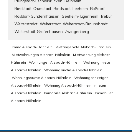
Pfungstadt-Eschollbrücken
Reinheim
Riedstadt-Crumstadt
Riedstadt-Leeheim
Roßdorf
Roßdorf-Gundernhausen
Seeheim-Jugenheim
Trebur
Weiterstaddt
Weiterstadt
Weiterstadt-Braunshardt
Weiterstadt-Gräfenhausen
Zwingenberg
Immo Alsbach-Hähnlein
Mietangebote Alsbach-Hähnlein
Mietwohnungen Alsbach-Hähnlein
Mietwohnung Alsbach-
Hähnlein
Wohnungen Alsbach-Hähnlein
Wohnung miete
Alsbach-Hähnlein
Wohnung suche Alsbach-Hähnlein
Wohnungssuche Alsbach-Hähnlein
Wohnungsanzeigen
Alsbach-Hähnlein
Wohnung Alsbach-Hähnlein
mieten
Alsbach-Hähnlein
Immobilie Alsbach-Hähnlein
Immobilien
Alsbach-Hähnlein