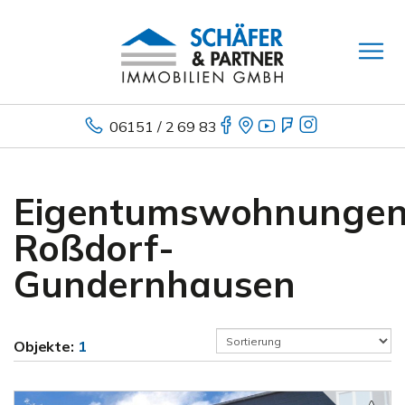
06151 / 2 69 83
Eigentumswohnunge
Roßdorf-
Gundernhausen
Objekte:
1