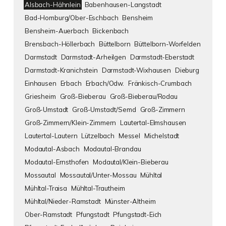
Alsbach-Hähnlein
Babenhausen-Langstadt
Bad-Homburg/Ober-Eschbach
Bensheim
Bensheim-Auerbach
Bickenbach
Brensbach-Höllerbach
Büttelborn
Büttelborn-Worfelden
Darmstadt
Darmstadt-Arheilgen
Darmstadt-Eberstadt
Darmstadt-Kranichstein
Darmstadt-Wixhausen
Dieburg
Einhausen
Erbach
Erbach/Odw.
Fränkisch-Crumbach
Griesheim
Groß-Bieberau
Groß-Bieberau/Rodau
Groß-Umstadt
Groß-Umstadt/Semd
Groß-Zimmern
Groß-Zimmern/Klein-Zimmern
Lautertal-Elmshausen
Lautertal-Lautern
Lützelbach
Messel
Michelstadt
Modautal-Asbach
Modautal-Brandau
Modautal-Ernsthofen
Modautal/Klein-Bieberau
Mossautal
Mossautal/Unter-Mossau
Mühltal
Mühltal-Traisa
Mühltal-Trautheim
Mühltal/Nieder-Ramstadt
Münster-Altheim
Ober-Ramstadt
Pfungstadt
Pfungstadt-Eich