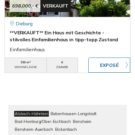
698.000,- €
VERKAUFT
Dieburg
**VERKAUFT** Ein Haus mit Geschichte -
stilvolles Einfamilienhaus in tipp-topp Zustand
Einfamilienhaus
150 m²
6
WOHNFLÄCHE
ZIMMER
Alsbach-Hähnlein
Babenhausen-Langstadt
Bad-Homburg/Ober-Eschbach
Bensheim
Bensheim-Auerbach
Bickenbach