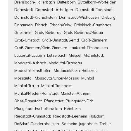
Brensbach-Höllerbach
Büttelborn
Büttelborn-Worfelden
Darmstadt
Darmstadt-Arheilgen
Darmstadt-Eberstadt
Darmstadt-Kranichstein
Darmstadt-Wixhausen
Dieburg
Einhausen
Erbach
Erbach/Odw.
Fränkisch-Crumbach
Griesheim
Groß-Bieberau
Groß-Bieberau/Rodau
Groß-Umstadt
Groß-Umstadt/Semd
Groß-Zimmern
Groß-Zimmern/Klein-Zimmern
Lautertal-Elmshausen
Lautertal-Lautern
Lützelbach
Messel
Michelstadt
Modautal-Asbach
Modautal-Brandau
Modautal-Ernsthofen
Modautal/Klein-Bieberau
Mossautal
Mossautal/Unter-Mossau
Mühltal
Mühltal-Traisa
Mühltal-Trautheim
Mühltal/Nieder-Ramstadt
Münster-Altheim
Ober-Ramstadt
Pfungstadt
Pfungstadt-Eich
Pfungstadt-Eschollbrücken
Reinheim
Riedstadt-Crumstadt
Riedstadt-Leeheim
Roßdorf
Roßdorf-Gundernhausen
Seeheim-Jugenheim
Trebur