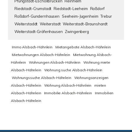
Pfungstadt-Eschollbrücken
Reinheim
Riedstadt-Crumstadt
Riedstadt-Leeheim
Roßdorf
Roßdorf-Gundernhausen
Seeheim-Jugenheim
Trebur
Weiterstaddt
Weiterstadt
Weiterstadt-Braunshardt
Weiterstadt-Gräfenhausen
Zwingenberg
Immo Alsbach-Hähnlein
Mietangebote Alsbach-Hähnlein
Mietwohnungen Alsbach-Hähnlein
Mietwohnung Alsbach-
Hähnlein
Wohnungen Alsbach-Hähnlein
Wohnung miete
Alsbach-Hähnlein
Wohnung suche Alsbach-Hähnlein
Wohnungssuche Alsbach-Hähnlein
Wohnungsanzeigen
Alsbach-Hähnlein
Wohnung Alsbach-Hähnlein
mieten
Alsbach-Hähnlein
Immobilie Alsbach-Hähnlein
Immobilien
Alsbach-Hähnlein