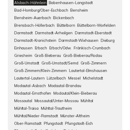
Alsbach-Hähnlein
Babenhausen-Langstadt
Bad-Homburg/Ober-Eschbach
Bensheim
Bensheim-Auerbach
Bickenbach
Brensbach-Höllerbach
Büttelborn
Büttelborn-Worfelden
Darmstadt
Darmstadt-Arheilgen
Darmstadt-Eberstadt
Darmstadt-Kranichstein
Darmstadt-Wixhausen
Dieburg
Einhausen
Erbach
Erbach/Odw.
Fränkisch-Crumbach
Griesheim
Groß-Bieberau
Groß-Bieberau/Rodau
Groß-Umstadt
Groß-Umstadt/Semd
Groß-Zimmern
Groß-Zimmern/Klein-Zimmern
Lautertal-Elmshausen
Lautertal-Lautern
Lützelbach
Messel
Michelstadt
Modautal-Asbach
Modautal-Brandau
Modautal-Ernsthofen
Modautal/Klein-Bieberau
Mossautal
Mossautal/Unter-Mossau
Mühltal
Mühltal-Traisa
Mühltal-Trautheim
Mühltal/Nieder-Ramstadt
Münster-Altheim
Ober-Ramstadt
Pfungstadt
Pfungstadt-Eich