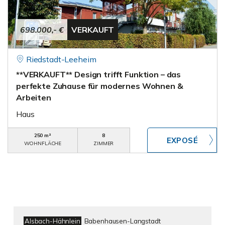
698.000,- €
VERKAUFT
Riedstadt-Leeheim
**VERKAUFT** Design trifft Funktion – das
perfekte Zuhause für modernes Wohnen &
Arbeiten
Haus
250 m²
8
WOHNFLÄCHE
ZIMMER
Alsbach-Hähnlein
Babenhausen-Langstadt