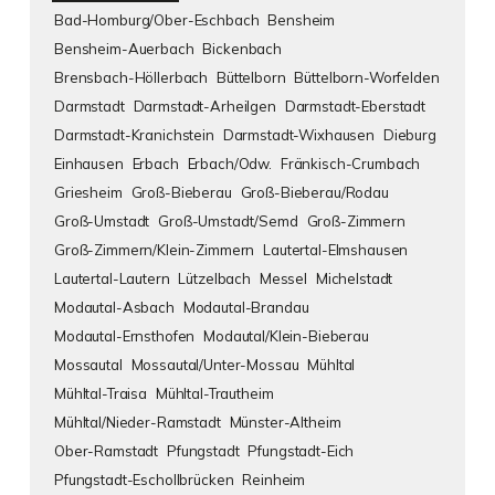
Bad-Homburg/Ober-Eschbach
Bensheim
Bensheim-Auerbach
Bickenbach
Brensbach-Höllerbach
Büttelborn
Büttelborn-Worfelden
Darmstadt
Darmstadt-Arheilgen
Darmstadt-Eberstadt
Darmstadt-Kranichstein
Darmstadt-Wixhausen
Dieburg
Einhausen
Erbach
Erbach/Odw.
Fränkisch-Crumbach
Griesheim
Groß-Bieberau
Groß-Bieberau/Rodau
Groß-Umstadt
Groß-Umstadt/Semd
Groß-Zimmern
Groß-Zimmern/Klein-Zimmern
Lautertal-Elmshausen
Lautertal-Lautern
Lützelbach
Messel
Michelstadt
Modautal-Asbach
Modautal-Brandau
Modautal-Ernsthofen
Modautal/Klein-Bieberau
Mossautal
Mossautal/Unter-Mossau
Mühltal
Mühltal-Traisa
Mühltal-Trautheim
Mühltal/Nieder-Ramstadt
Münster-Altheim
Ober-Ramstadt
Pfungstadt
Pfungstadt-Eich
Pfungstadt-Eschollbrücken
Reinheim