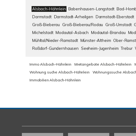
Alsbach-Hähnlein
Babenhausen-Langstadt
Bad-Homb
Darmstadt
Darmstadt-Arheilgen
Darmstadt-Eberstadt
Groß-Bieberau
Groß-Bieberau/Rodau
Groß-Umstadt
Michelstadt
Modautal-Asbach
Modautal-Brandau
Mod
Mühltal/Nieder-Ramstadt
Münster-Altheim
Ober-Ramst
Roßdorf-Gundernhausen
Seeheim-Jugenheim
Trebur
Immo Alsbach-Hähnlein
Mietangebote Alsbach-Hähnlein
Wohnung suche Alsbach-Hähnlein
Wohnungssuche Alsbach
Immobilien Alsbach-Hähnlein