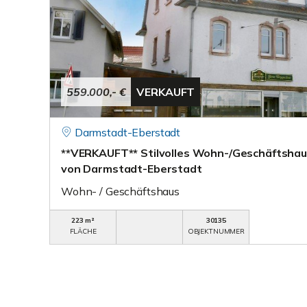
559.000,- €
VERKAUFT
Darmstadt-Eberstadt
**VERKAUFT** Stilvolles Wohn-/Geschäftshaus
von Darmstadt-Eberstadt
Wohn- / Geschäftshaus
223 m²
30135
FLÄCHE
OBJEKTNUMMER