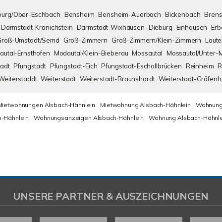
urg/Ober-Eschbach
Bensheim
Bensheim-Auerbach
Bickenbach
Brens
Darmstadt-Kranichstein
Darmstadt-Wixhausen
Dieburg
Einhausen
Erb
Groß-Umstadt/Semd
Groß-Zimmern
Groß-Zimmern/Klein-Zimmern
Laute
autal-Ernsthofen
Modautal/Klein-Bieberau
Mossautal
Mossautal/Unter-
adt
Pfungstadt
Pfungstadt-Eich
Pfungstadt-Eschollbrücken
Reinheim
R
Weiterstaddt
Weiterstadt
Weiterstadt-Braunshardt
Weiterstadt-Gräfen
Mietwohnungen Alsbach-Hähnlein
Mietwohnung Alsbach-Hähnlein
Wohnung
-Hähnlein
Wohnungsanzeigen Alsbach-Hähnlein
Wohnung Alsbach-Hähnle
UNSERE PARTNER & AUSZEICHNUNGEN