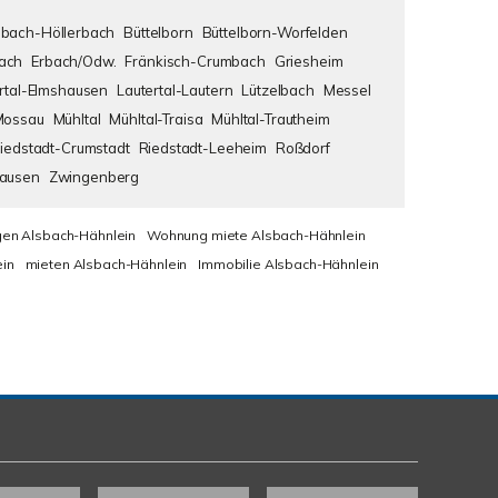
bach-Höllerbach
Büttelborn
Büttelborn-Worfelden
ach
Erbach/Odw.
Fränkisch-Crumbach
Griesheim
rtal-Elmshausen
Lautertal-Lautern
Lützelbach
Messel
Mossau
Mühltal
Mühltal-Traisa
Mühltal-Trautheim
iedstadt-Crumstadt
Riedstadt-Leeheim
Roßdorf
hausen
Zwingenberg
en Alsbach-Hähnlein
Wohnung miete Alsbach-Hähnlein
in
mieten Alsbach-Hähnlein
Immobilie Alsbach-Hähnlein