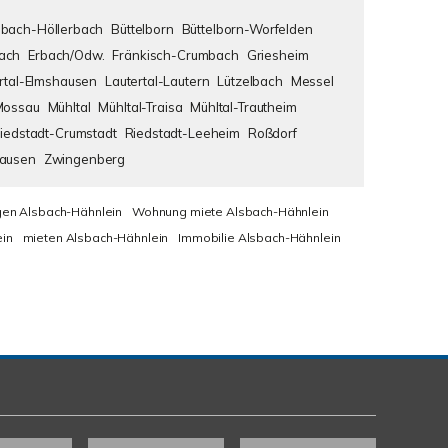
bach-Höllerbach
Büttelborn
Büttelborn-Worfelden
ach
Erbach/Odw.
Fränkisch-Crumbach
Griesheim
rtal-Elmshausen
Lautertal-Lautern
Lützelbach
Messel
Mossau
Mühltal
Mühltal-Traisa
Mühltal-Trautheim
iedstadt-Crumstadt
Riedstadt-Leeheim
Roßdorf
hausen
Zwingenberg
en Alsbach-Hähnlein
Wohnung miete Alsbach-Hähnlein
in
mieten Alsbach-Hähnlein
Immobilie Alsbach-Hähnlein