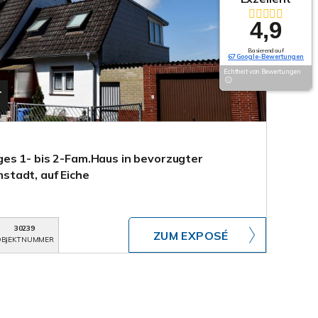
4,9
Basierend auf
67 Google-Bewertungen
Echtheit von Bewertungen
T
es 1- bis 2-Fam.Haus in bevorzugter
tadt, auf Eiche
30239
ZUM EXPOSÉ
BJEKTNUMMER