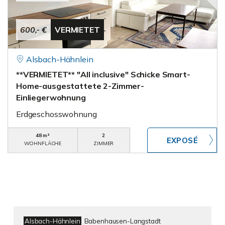
600,- €
VERMIETET
Alsbach-Hähnlein
**VERMIETET** "All inclusive" Schicke Smart-
Home-ausgestattete 2-Zimmer-
Einliegerwohnung
Erdgeschosswohnung
48 m²
2
WOHNFLÄCHE
ZIMMER
Alsbach-Hähnlein
Babenhausen-Langstadt