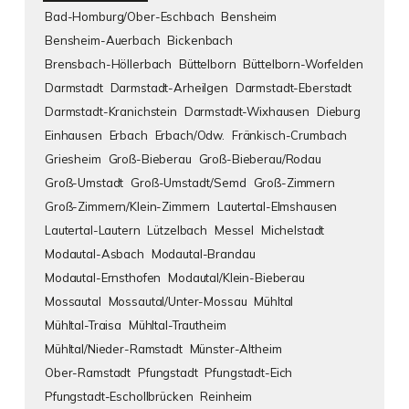
Bad-Homburg/Ober-Eschbach
Bensheim
Bensheim-Auerbach
Bickenbach
Brensbach-Höllerbach
Büttelborn
Büttelborn-Worfelden
Darmstadt
Darmstadt-Arheilgen
Darmstadt-Eberstadt
Darmstadt-Kranichstein
Darmstadt-Wixhausen
Dieburg
Einhausen
Erbach
Erbach/Odw.
Fränkisch-Crumbach
Griesheim
Groß-Bieberau
Groß-Bieberau/Rodau
Groß-Umstadt
Groß-Umstadt/Semd
Groß-Zimmern
Groß-Zimmern/Klein-Zimmern
Lautertal-Elmshausen
Lautertal-Lautern
Lützelbach
Messel
Michelstadt
Modautal-Asbach
Modautal-Brandau
Modautal-Ernsthofen
Modautal/Klein-Bieberau
Mossautal
Mossautal/Unter-Mossau
Mühltal
Mühltal-Traisa
Mühltal-Trautheim
Mühltal/Nieder-Ramstadt
Münster-Altheim
Ober-Ramstadt
Pfungstadt
Pfungstadt-Eich
Pfungstadt-Eschollbrücken
Reinheim