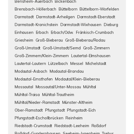
Bensheim-Auerbach
Bickenbach
Brensbach-Höllerbach
Büttelborn
Büttelborn-Worfelden
Darmstadt
Darmstadt-Arheilgen
Darmstadt-Eberstadt
Darmstadt-Kranichstein
Darmstadt-Wixhausen
Dieburg
Einhausen
Erbach
Erbach/Odw.
Fränkisch-Crumbach
Griesheim
Groß-Bieberau
Groß-Bieberau/Rodau
Groß-Umstadt
Groß-Umstadt/Semd
Groß-Zimmern
Groß-Zimmern/Klein-Zimmern
Lautertal-Elmshausen
Lautertal-Lautern
Lützelbach
Messel
Michelstadt
Modautal-Asbach
Modautal-Brandau
Modautal-Ernsthofen
Modautal/Klein-Bieberau
Mossautal
Mossautal/Unter-Mossau
Mühltal
Mühltal-Traisa
Mühltal-Trautheim
Mühltal/Nieder-Ramstadt
Münster-Altheim
Ober-Ramstadt
Pfungstadt
Pfungstadt-Eich
Pfungstadt-Eschollbrücken
Reinheim
Riedstadt-Crumstadt
Riedstadt-Leeheim
Roßdorf
Roßdorf-Gundernhausen
Seeheim-Jugenheim
Trebur