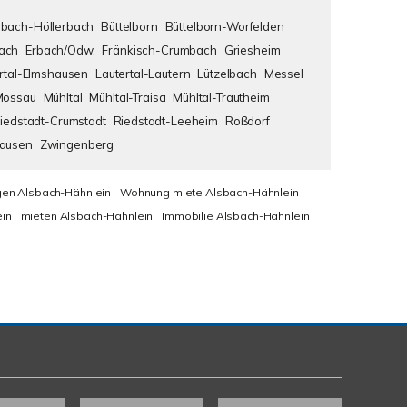
bach-Höllerbach
Büttelborn
Büttelborn-Worfelden
ach
Erbach/Odw.
Fränkisch-Crumbach
Griesheim
rtal-Elmshausen
Lautertal-Lautern
Lützelbach
Messel
Mossau
Mühltal
Mühltal-Traisa
Mühltal-Trautheim
iedstadt-Crumstadt
Riedstadt-Leeheim
Roßdorf
hausen
Zwingenberg
en Alsbach-Hähnlein
Wohnung miete Alsbach-Hähnlein
in
mieten Alsbach-Hähnlein
Immobilie Alsbach-Hähnlein