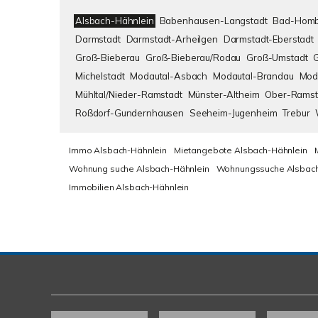
Alsbach-Hähnlein
Babenhausen-Langstadt
Bad-Homb
Darmstadt
Darmstadt-Arheilgen
Darmstadt-Eberstadt
Groß-Bieberau
Groß-Bieberau/Rodau
Groß-Umstadt
Michelstadt
Modautal-Asbach
Modautal-Brandau
Mod
Mühltal/Nieder-Ramstadt
Münster-Altheim
Ober-Ramst
Roßdorf-Gundernhausen
Seeheim-Jugenheim
Trebur
Immo Alsbach-Hähnlein
Mietangebote Alsbach-Hähnlein
Wohnung suche Alsbach-Hähnlein
Wohnungssuche Alsbach
Immobilien Alsbach-Hähnlein