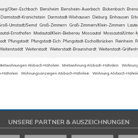
urg/Ober-Eschbach
Bensheim
Bensheim-Auerbach
Bickenbach
Brens
Darmstadt-Kranichstein
Darmstadt-Wixhausen
Dieburg
Einhausen
Erb
Groß-Umstadt/Semd
Groß-Zimmern
Groß-Zimmern/Klein-Zimmern
Laute
autal-Ernsthofen
Modautal/Klein-Bieberau
Mossautal
Mossautal/Unter-
adt
Pfungstadt
Pfungstadt-Eich
Pfungstadt-Eschollbrücken
Reinheim
R
Weiterstaddt
Weiterstadt
Weiterstadt-Braunshardt
Weiterstadt-Gräfen
Mietwohnungen Alsbach-Hähnlein
Mietwohnung Alsbach-Hähnlein
Wohnung
-Hähnlein
Wohnungsanzeigen Alsbach-Hähnlein
Wohnung Alsbach-Hähnle
UNSERE PARTNER & AUSZEICHNUNGEN