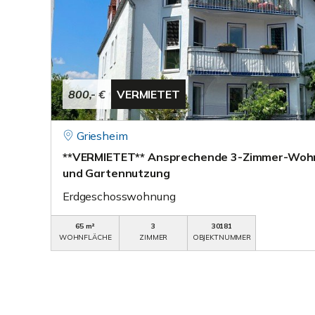
800,- €
VERMIETET
Griesheim
**VERMIETET** Ansprechende 3-Zimmer-Wohn
und Gartennutzung
Erdgeschosswohnung
65 m²
3
30181
WOHNFLÄCHE
ZIMMER
OBJEKTNUMMER