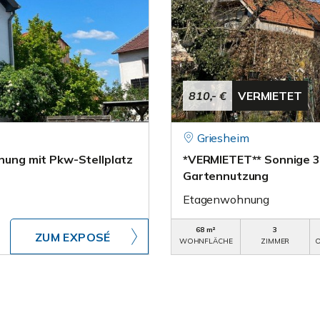
810,- €
VERMIETET
Griesheim
ung mit Pkw-Stellplatz
*VERMIETET** Sonnige 3
Gartennutzung
Etagenwohnung
68 m²
3
ZUM EXPOSÉ
WOHNFLÄCHE
ZIMMER
O