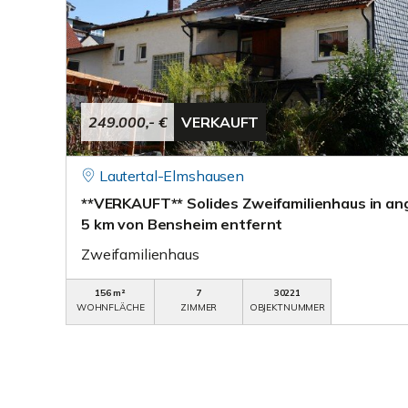
249.000,- €
VERKAUFT
Lautertal-Elmshausen
**VERKAUFT** Solides Zweifamilienhaus in a
5 km von Bensheim entfernt
Zweifamilienhaus
156 m²
7
30221
WOHNFLÄCHE
ZIMMER
OBJEKTNUMMER