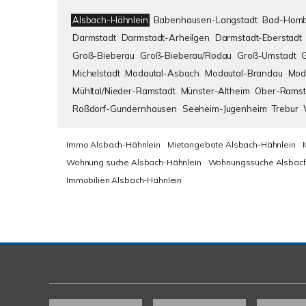
Alsbach-Hähnlein
Babenhausen-Langstadt
Bad-Homb
Darmstadt
Darmstadt-Arheilgen
Darmstadt-Eberstadt
Groß-Bieberau
Groß-Bieberau/Rodau
Groß-Umstadt
Michelstadt
Modautal-Asbach
Modautal-Brandau
Mod
Mühltal/Nieder-Ramstadt
Münster-Altheim
Ober-Ramst
Roßdorf-Gundernhausen
Seeheim-Jugenheim
Trebur
Immo Alsbach-Hähnlein
Mietangebote Alsbach-Hähnlein
Wohnung suche Alsbach-Hähnlein
Wohnungssuche Alsbach
Immobilien Alsbach-Hähnlein