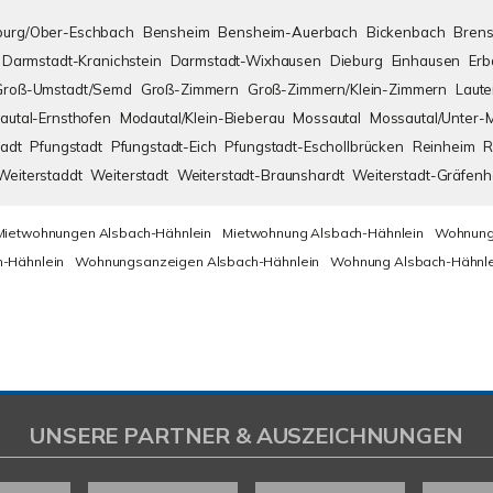
urg/Ober-Eschbach
Bensheim
Bensheim-Auerbach
Bickenbach
Brens
Darmstadt-Kranichstein
Darmstadt-Wixhausen
Dieburg
Einhausen
Erb
Groß-Umstadt/Semd
Groß-Zimmern
Groß-Zimmern/Klein-Zimmern
Laute
autal-Ernsthofen
Modautal/Klein-Bieberau
Mossautal
Mossautal/Unter-
adt
Pfungstadt
Pfungstadt-Eich
Pfungstadt-Eschollbrücken
Reinheim
R
Weiterstaddt
Weiterstadt
Weiterstadt-Braunshardt
Weiterstadt-Gräfen
Mietwohnungen Alsbach-Hähnlein
Mietwohnung Alsbach-Hähnlein
Wohnung
-Hähnlein
Wohnungsanzeigen Alsbach-Hähnlein
Wohnung Alsbach-Hähnle
UNSERE PARTNER & AUSZEICHNUNGEN