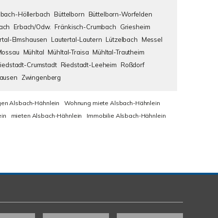
bach-Höllerbach
Büttelborn
Büttelborn-Worfelden
ach
Erbach/Odw.
Fränkisch-Crumbach
Griesheim
rtal-Elmshausen
Lautertal-Lautern
Lützelbach
Messel
Mossau
Mühltal
Mühltal-Traisa
Mühltal-Trautheim
iedstadt-Crumstadt
Riedstadt-Leeheim
Roßdorf
hausen
Zwingenberg
en Alsbach-Hähnlein
Wohnung miete Alsbach-Hähnlein
in
mieten Alsbach-Hähnlein
Immobilie Alsbach-Hähnlein