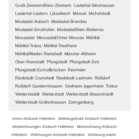
Groß-Zimmern/Klein-Zimmern
Lautertal-Elmshausen
Lautertal-Lautern
Lützelbach
Messel
Michelstadt
Modautal-Asbach
Modautal-Brandau
Modautal-Ernsthofen
Modautal/Klein-Bieberau
Mossautal
Mossautal/Unter-Mossau
Mühltal
Mühltal-Traisa
Mühltal-Trautheim
Mühltal/Nieder-Ramstadt
Münster-Altheim
Ober-Ramstadt
Pfungstadt
Pfungstadt-Eich
Pfungstadt-Eschollbrücken
Reinheim
Riedstadt-Crumstadt
Riedstadt-Leeheim
Roßdorf
Roßdorf-Gundernhausen
Seeheim-Jugenheim
Trebur
Weiterstaddt
Weiterstadt
Weiterstadt-Braunshardt
Weiterstadt-Gräfenhausen
Zwingenberg
Immo Alsbach-Hähnlein
Mietangebote Alsbach-Hähnlein
Mietwohnungen Alsbach-Hähnlein
Mietwohnung Alsbach-
Hähnlein
Wohnungen Alsbach-Hähnlein
Wohnung miete