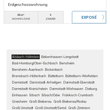
Erdgeschosswohnung
65 m²
3
WOHNFLÄCHE
ZIMMER
Alsbach-Hähnlein
Babenhausen-Langstadt
Bad-Homburg/Ober-Eschbach
Bensheim
Bensheim-Auerbach
Bickenbach
Brensbach-Höllerbach
Büttelborn
Büttelborn-Worfelden
Darmstadt
Darmstadt-Arheilgen
Darmstadt-Eberstadt
Darmstadt-Kranichstein
Darmstadt-Wixhausen
Dieburg
Einhausen
Erbach
Erbach/Odw.
Fränkisch-Crumbach
Griesheim
Groß-Bieberau
Groß-Bieberau/Rodau
Groß-Umstadt
Groß-Umstadt/Semd
Groß-Zimmern