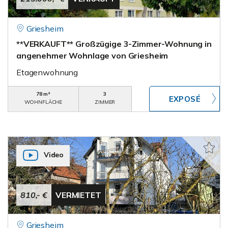
Griesheim
**VERKAUFT** Großzügige 3-Zimmer-Wohnung in
angenehmer Wohnlage von Griesheim
Etagenwohnung
78 m²
3
WOHNFLÄCHE
ZIMMER
Video
810,- €
VERMIETET
Griesheim