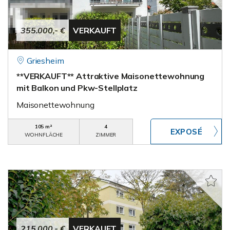
355.000,- €
VERKAUFT
Griesheim
**VERKAUFT** Attraktive Maisonettewohnung
mit Balkon und Pkw-Stellplatz
Maisonettewohnung
105 m²
4
WOHNFLÄCHE
ZIMMER
215.000,- €
VERKAUFT